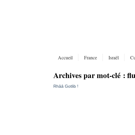
Accueil
France
Israël
Cu
Archives par mot-clé :
fl
Rhââ Gotlib !