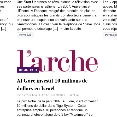
ncourage
Une Start-Up française révolutionne la télévision avec
Les « app
nes
ses partenaires israéliens. En 2007, Apple lance
abuse. M
e
l’iPhone. À l’époque, malgré des produits de plus en
détendre
plus sophistiqués les grands constructeurs peinent à
en surfan
contré
proposer une expérience convaincante sur ces
vous déjà
ency, qui
Smartphones. Et c’est bien le téléphone de Steve Jobs
cialis on
[...]
qui permet le décollage [...]
Lire la suite
vous répo
HIGH-TECH
Al Gore investit 10 millions de
dollars en Israël
Par La rédaction | L'Arche | 26/09/2011 | 10h39 am
Le prix Nobel de la paix 2007, Al Gore, vient d'investir
10 millions de dollar dans Tigo System. Cette
entreprise emploie 70 personnes et fabrique un
panneau photovoltaïque de 0,3 kw "Maximizer" se