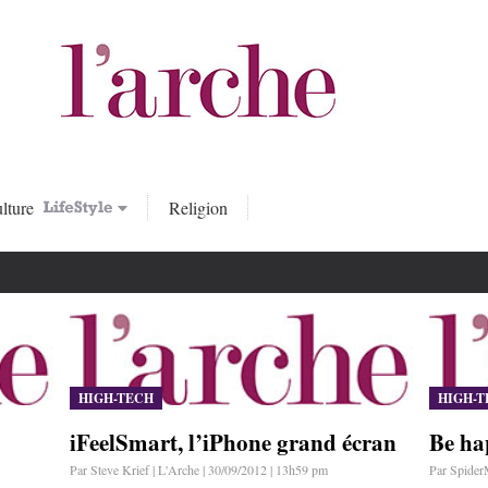
lture
Religion
HIGH-TECH
HIGH-T
iFeelSmart, l’iPhone grand écran
Be ha
Par Steve Krief | L'Arche | 30/09/2012 | 13h59 pm
Par Spider