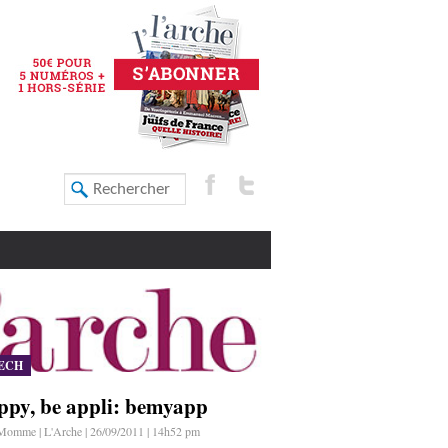
ECH
ppy, be appli: bemyapp
Momme | L'Arche | 26/09/2011 | 14h52 pm