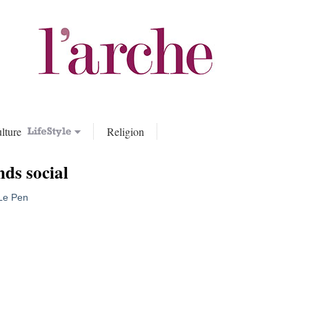
lture
Religion
nds social
 Le Pen