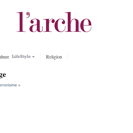
lture
Religion
ge
terrorisme »