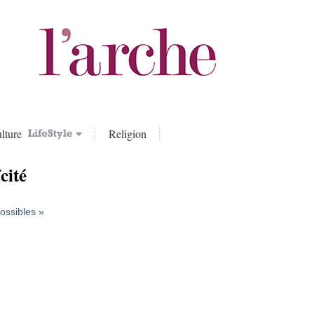
lture
Religion
ïcité
possibles »