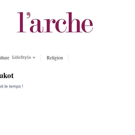
lture
Religion
ukot
t le temps !