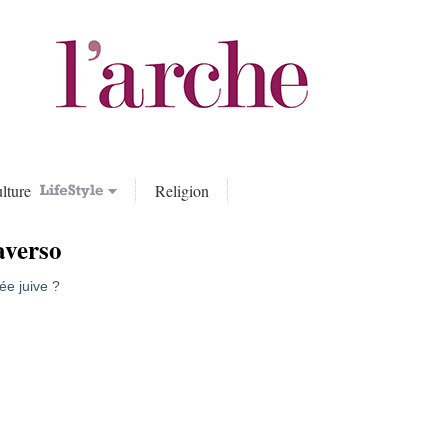
lture
Religion
averso
ée juive ?