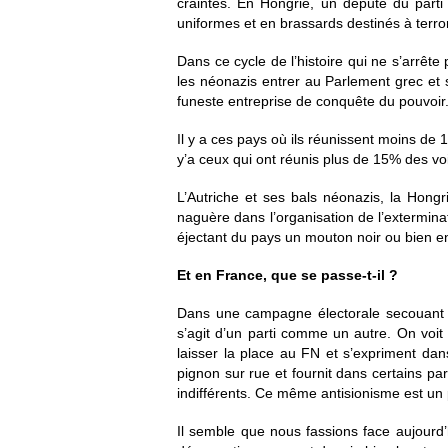
craintes. En Hongrie, un député du parti 
uniformes et en brassards destinés à terror
Dans ce cycle de l’histoire qui ne s’arrête
les néonazis entrer au Parlement grec et 
funeste entreprise de conquête du pouvoir
Il y a ces pays où ils réunissent moins de 
y’a ceux qui ont réunis plus de 15% des voi
L’Autriche et ses bals néonazis, la Hongri
naguère dans l’organisation de l’extermina
éjectant du pays un mouton noir ou bien en
Et en France, que se passe-t-il ?
Dans une campagne électorale secouant le
s’agit d’un parti comme un autre. On voit
laisser la place au FN et s’expriment dan
pignon sur rue et fournit dans certains pa
indifférents. Ce même antisionisme est un 
Il semble que nous fassions face aujourd