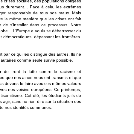
 crises sociales, des populations obligées
 plus durement… Face à cela, les extrêmes
nger responsable de tous nos maux. Mais
De la même manière que les crises ont fait
 de s’installer dans ce processus. Notre
ophobe… L’Europe a voulu se débarrasser du
t démocratiques, dépassant les frontières.
t par ce qui les distingue des autres. Ils ne
unautaires comme seule survie possible.
 de front la lutte contre le racisme et
pes que nos ainés nous ont transmis et que
ous devons le faire avec ces mêmes valeurs
 avec nos voisins européens. Ce printemps,
tisémitisme. Cet été, les étudiants juifs de
agir, sans ne rien dire sur la situation des
s de nos identités communes.