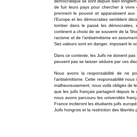
démocratique se sont depuis bien longtemp
de fuir leurs pays pour chercher à vivre
prennent le pouvoir et apparaissent au
l’Europe et les démocraties semblent déci
tomber dans le passé les démocraties, e
continent a choisi de se souvenir de la S
racisme et de l’antisémitisme en assumant
Ses valeurs sont en danger, imposant le so
Dans ce contexte, les Juifs ne doivent pas c
peuvent pas se laisser séduire par ces dis
Nous avons la responsabilité de ne poi
l’antisémitisme. Cette responsabilité nou
malheureusement, nous voilà obligés de le
que les juifs français partagent depuis l
nous avons parcouru les universités françai
France inciteront les étudiants juifs europ
Juifs hongrois et la restriction des libert