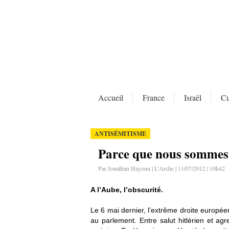
Accueil
France
Israël
Cu
ANTISÉMITISME
Parce que nous sommes 
Par Jonathan Hayoun | L'Arche | 11/07/2012 | 10h42
A l’Aube, l’obscurité.
Le 6 mai dernier, l’extrême droite europée
au parlement. Entre salut hitlérien et ag