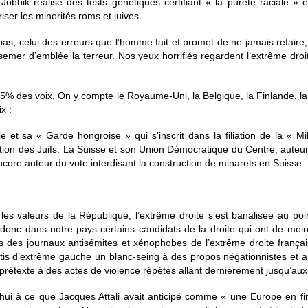
Jobbik réalise des tests génétiques certifiant « la pureté raciale » e
iser les minorités roms et juives.
 pas, celui des erreurs que l’homme fait et promet de ne jamais refaire
semer d’emblée la terreur. Nos yeux horrifiés regardent l’extrême d
.
15% des voix. On y compte le Royaume-Uni, la Belgique, la Finlande, la S
x :
e et sa « Garde hongroise » qui s’inscrit dans la filiation de la « Mi
tion des Juifs. La Suisse et son Union Démocratique du Centre, auteur
core auteur du vote interdisant la construction de minarets en Suisse.
s valeurs de la République, l’extrême droite s’est banalisée au poin
 donc dans notre pays certains candidats de la droite qui ont de moi
s des journaux antisémites et xénophobes de l’extrême droite française
rtis d’extrême gauche un blanc-seing à des propos négationnistes et ant
prétexte à des actes de violence répétés allant dernièrement jusqu’au
’hui à ce que Jacques Attali avait anticipé comme « une Europe en fi