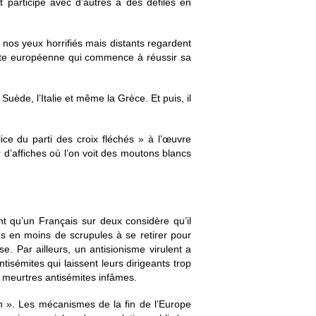
t participe avec d’autres à des défilés en
, nos yeux horrifiés mais distants regardent
roite européenne qui commence à réussir sa
uède, l’Italie et même la Grèce. Et puis, il
lice du parti des croix fléchés » à l’œuvre
 d’affiches où l’on voit des moutons blancs
t qu’un Français sur deux considère qu’il
ns en moins de scrupules à se retirer pour
. Par ailleurs, un antisionisme virulent a
isémites qui laissent leurs dirigeants trop
x meurtres antisémites infâmes.
n ». Les mécanismes de la fin de l’Europe