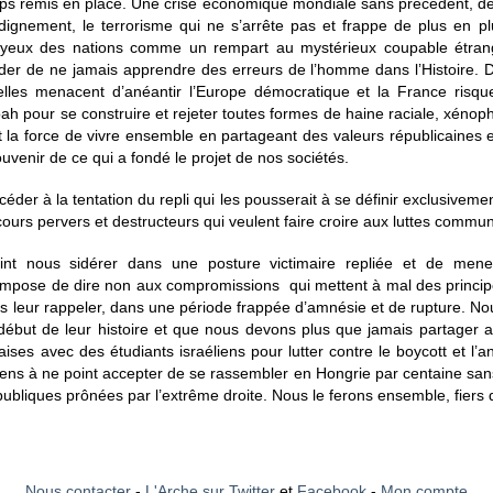
s remis en place. Une crise économique mondiale sans précédent, des
 dignement, le terrorisme qui ne s’arrête pas et frappe de plus en
x yeux des nations comme un rempart au mystérieux coupable étra
der de ne jamais apprendre des erreurs de l’homme dans l’Histoire. 
lles menacent d’anéantir l’Europe démocratique et la France risque
hoah pour se construire et rejeter toutes formes de haine raciale, xén
 la force de vivre ensemble en partageant des valeurs républicaines e
uvenir de ce qui a fondé le projet de nos sociétés.
éder à la tentation du repli qui les pousserait à se définir exclusivemen
cours pervers et destructeurs qui veulent faire croire aux luttes comm
nt nous sidérer dans une posture victimaire repliée et de mener
s impose de dire non aux compromissions qui mettent à mal des princi
s leur rappeler, dans une période frappée d’amnésie et de rupture. N
e début de leur histoire et que nous devons plus que jamais partager
ses avec des étudiants israéliens pour lutter contre le boycott et l’an
éens à ne point accepter de se rassembler en Hongrie par centaine sans 
és publiques prônées par l’extrême droite. Nous le ferons ensemble, fier
Nous contacter
-
L'Arche sur Twitter
et
Facebook
-
Mon compte