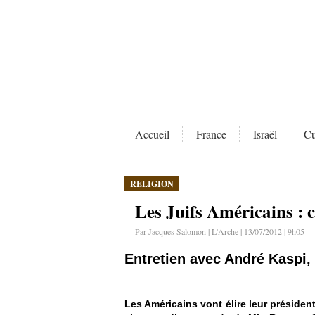
Accueil
France
Israël
Cu
RELIGION
Les Juifs Américains : ce
Par Jacques Salomon | L'Arche | 13/07/2012 | 9h05
Entretien avec André Kaspi, 
Les Américains vont élire leur préside