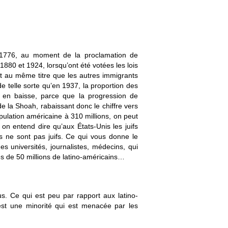
 1776, au moment de la proclamation de
 1880 et 1924, lorsqu’ont été votées les lois
art au même titre que les autres immigrants
e telle sorte qu’en 1937, la proportion des
 en baisse, parce que la progression de
de la Shoah, rabaissant donc le chiffre vers
population américaine à 310 millions, on peut
 on entend dire qu’aux États-Unis les juifs
ns ne sont pas juifs. Ce qui vous donne le
s universités, journalistes, médecins, qui
rès de 50 millions de latino-américains…
dus. Ce qui est peu par rapport aux latino-
c’est une minorité qui est menacée par les