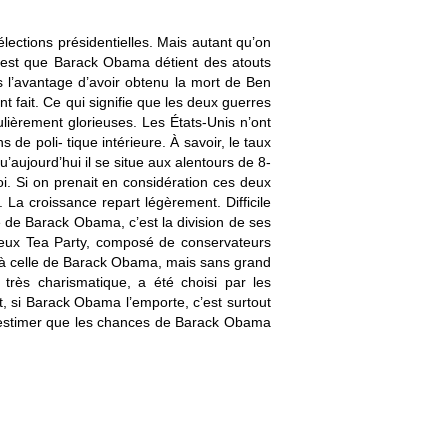
élections présidentielles. Mais autant qu’on
 c’est que Barack Obama détient des atouts
ns l’avantage d’avoir obtenu la mort de Ben
nt fait. Ce qui signifie que les deux guerres
ulièrement glorieuses. Les États-Unis n’ont
de poli- tique intérieure. À savoir, le taux
u’aujourd’hui il se situe aux alentours de 8-
i. Si on prenait en considération ces deux
La croissance repart légèrement. Difficile
e de Barack Obama, c’est la division de ses
fameux Tea Party, composé de conservateurs
e à celle de Barack Obama, mais sans grand
très charismatique, a été choisi par les
nt, si Barack Obama l’emporte, c’est surtout
ut estimer que les chances de Barack Obama