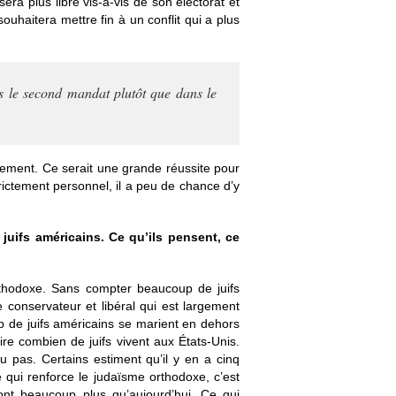
sera plus libre vis-à-vis de son électorat et
uhaitera mettre fin à un conflit qui a plus
s le second mandat plutôt que dans le
llement. Ce serait une grande réussite pour
trictement personnel, il a peu de chance d’y
juifs américains. Ce qu’ils pensent, ce
 orthodoxe. Sans compter beaucoup de juifs
 conservateur et libéral qui est largement
p de juifs américains se marient en dehors
dire combien de juifs vivent aux États-Unis.
u pas. Certains estiment qu’il y en a cinq
ce qui renforce le judaïsme orthodoxe, c’est
ont beaucoup plus qu’aujourd’hui. Ce qui