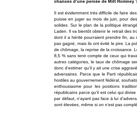
chances d’une percée de Mitt Romney 
Il est évidemment très difficile de faire d
puisse en juger au mois de juin, pour des
solides. Sur le plan de la politique étran
Laden. Il va bientôt obtenir le retrait des 
dont il a hérité pourraient prendre fin, a
pas gagné, mais ils ont évité le pire. La p
de chômage, la reprise de la croissance. Le 
8,5 % sans tenir compte de ceux qui trava
autres catégories, le taux de chômage ser
donc d’estimer qu’il y ait une crise aggra
adversaires. Parce que le Parti républica
hostiles au gouvernement fédéral, souhait
enthousiasme pour les positions traditi
républicains parce qu’il est celui qui divi
par défaut, n’ayant pas face à lui d’adve
sont élevées, même si on n’est pas complèt