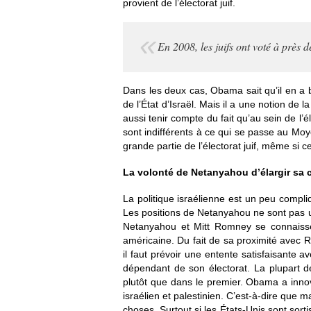
provient de l’électorat juif.
En 2008, les juifs ont voté à près d
Dans les deux cas, Obama sait qu’il en a besoi
de l’État d’Israël. Mais il a une notion de 
aussi tenir compte du fait qu’au sein de l’é
sont indifférents à ce qui se passe au Mo
grande partie de l’électorat juif, même si 
La volonté de Netanyahou d’élargir sa co
La politique israélienne est un peu compli
Les positions de Netanyahou ne sont pas u
Netanyahou et Mitt Romney se connaissen
américaine. Du fait de sa proximité avec R
il faut prévoir une entente satisfaisante
dépendant de son électorat. La plupart 
plutôt que dans le premier. Obama a inno
israélien et palestinien. C’est-à-dire que
choses. Surtout si les États-Unis sont sortis