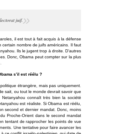
ectorat juif.
paroles, il est tout à fait acquis à la défense
n certain nombre de juifs américains. Il faut
nyahou. Ils le jugent trop à droite. D’autres
ines. Donc, Obama peut compter sur la plus
.
bama s’il est réélu ?
a politique étrangère, mais pas uniquement.
 sait, ou tout le monde devrait savoir que
 Netanyahou connaît très bien la société
etanyahou est réaliste. Si Obama est réélu,
 son second et dernier mandat. Donc, moins
e du Proche-Orient dans le second mandat
n tentant de rapprocher les points de vue
ments. Une tentative pour faire avancer les
 à ce conflit israélo-palestinien, qui date de