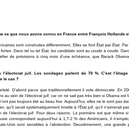
 ce que nous avons connu en France entre François Hollande et
ricaines sont construites différemment. Elles se font État par État. Par 
fortes. Dans tel ou tel État, les candidats sont au coude à coude. Dans 
 méfier de prévisions à cinq mois d’une échéance, que Barack Obama
’électorat juif. Les sondages parlent de 70 %. C’est l’étiag
re le cas ?
artelé. D’abord parce que traditionnellement il vote démocrate. En 20
s au sein de l’électorat juif, car on ne sait pas très bien si Obama est fav
ont pas toujours été au beau fixe. Aujourd’hui, elles ne le sont pas d
n, qu’il serait systématiquement hostile à l’État juif, qu’il n’aimerait 
in de l’électorat juif. Pour deux raisons. La première est que même si
 juive correspondant aujourd’hui à 1,7-2 % des Américains, il n’empêc
tats-Unis sont sensibles à l’abstention. Deuxièmement, une grande 