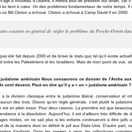
 s’agit à nouveau d’Obama, il mettra plus de pression sur Israël, car il 
lui tient à cœur. Un des problèmes fondamentaux de notre temps. Il so
 où Bill Clinton a échoué. Clinton a échoué à Camp David II en 2000.
ains essaient en général de régler le problème du Proche-Orient dan
as été fait depuis 2000 et de briser le statu quo tel qu’il existe actue
ord entre les Palestiniens et les Israéliens. Mais de mon point de vue, s
 judaïsme américain Nous consacrons ce dossier de l’Arche aux 
ils vont devenir. Peut-on dire qu’il y a « un » judaïsme américain ?
 y a la division classique entre le judaïsme libéral, conservateur et
ucun des trois. Disons qu’en règle générale, c’est plutôt le judaïsme
oxe est en plein essor. Pour deux raisons. La première est que beaucou
dance à la dissolution. Aujourd’hui, il est d’ailleurs très difficile de 
s mixtes, on ne sait plus si les enfants continueront à être juifs o
nd de la manière dont on définit le juif aux États-Unis. D’autre part, 
nombre d’enfants. Dans les années à venir, les orthodoxes compter