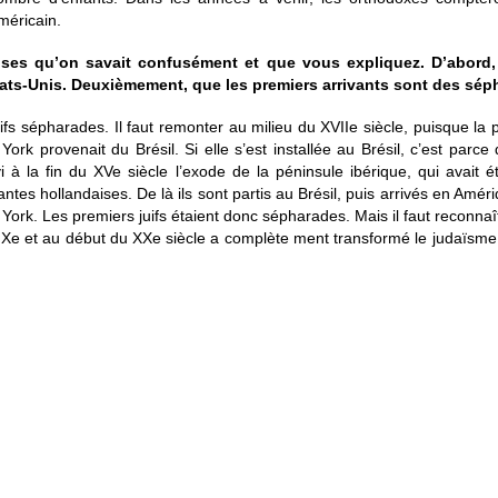
méricain.
es qu’on savait confusément et que vous expliquez. D’abord, q
tats-Unis. Deuxièmement, que les premiers arrivants sont des sé
uifs sépharades. Il faut remonter au milieu du XVIIe siècle, puisque la
ork provenait du Brésil. Si elle s’est installée au Brésil, c’est parce q
i à la fin du XVe siècle l’exode de la péninsule ibérique, qui avait ét
antes hollandaises. De là ils sont partis au Brésil, puis arrivés en Amé
w York. Les premiers juifs étaient donc sépharades. Mais il faut reconna
 XIXe et au début du XXe siècle a complète ment transformé le judaïsme 