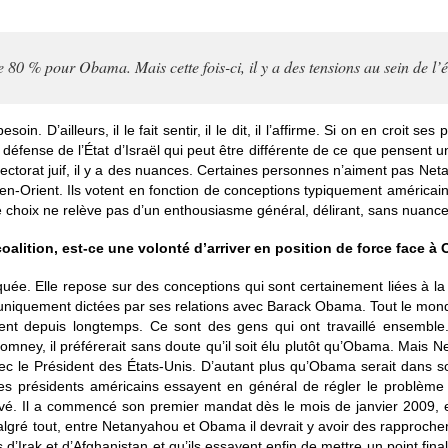
e 80 % pour Obama. Mais cette fois-ci, il y a des tensions au sein de l’él
n. D’ailleurs, il le fait sentir, il le dit, il l’affirme. Si on en croit ses 
la défense de l’État d’Israël qui peut être différente de ce que pensent u
lectorat juif, il y a des nuances. Certaines personnes n’aiment pas Neta
yen-Orient. Ils votent en fonction de conceptions typiquement américa
ce choix ne relève pas d’un enthousiasme général, délirant, sans nuance
alition, est-ce une volonté d’arriver en position de force face à O
quée. Elle repose sur des conceptions qui sont certainement liées à l
niquement dictées par ses relations avec Barack Obama. Tout le monde
t depuis longtemps. Ce sont des gens qui ont travaillé ensemble.
omney, il préférerait sans doute qu’il soit élu plutôt qu’Obama. Mais N
 avec le Président des États-Unis. D’autant plus qu’Obama serait dans
des présidents américains essayent en général de régler le problèm
vé. Il a commencé son premier mandat dès le mois de janvier 2009, e
 malgré tout, entre Netanyahou et Obama il devrait y avoir des rapproche
 d’Irak et d’Afghanistan et qu’ils essayent enfin de mettre un point final