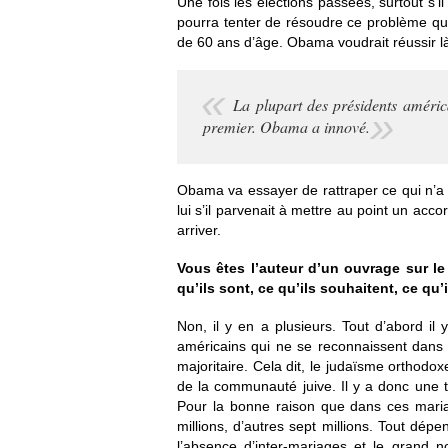
Une fois les élections passées, surtout s’il
pourra tenter de résoudre ce problème qui 
de 60 ans d’âge. Obama voudrait réussir là
La plupart des présidents améric
premier. Obama a innové.
Obama va essayer de rattraper ce qui n’a p
lui s’il parvenait à mettre au point un acc
arriver.
Vous êtes l’auteur d’un ouvrage sur le
qu’ils sont, ce qu’ils souhaitent, ce qu’
Non, il y en a plusieurs. Tout d’abord il
américains qui ne se reconnaissent dans a
majoritaire. Cela dit, le judaïsme orthod
de la communauté juive. Il y a donc une ten
Pour la bonne raison que dans ces mariage
millions, d’autres sept millions. Tout dépe
l’absence d’inter-mariages et le grand 