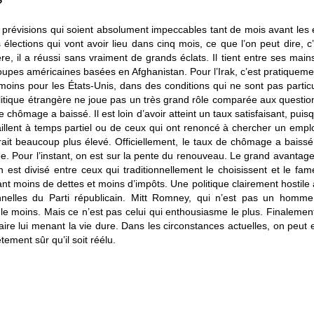
?
es prévisions qui soient absolument impeccables tant de mois avant les 
 élections qui vont avoir lieu dans cinq mois, ce que l’on peut dire,
gère, il a réussi sans vraiment de grands éclats. Il tient entre ses mai
troupes américaines basées en Afghanistan. Pour l’Irak, c’est pratiqueme
u moins pour les États-Unis, dans des conditions qui ne sont pas partic
olitique étrangère ne joue pas un très grand rôle comparée aux questions 
chômage a baissé. Il est loin d’avoir atteint un taux satisfaisant, puisq
illent à temps partiel ou de ceux qui ont renoncé à chercher un emplo
ait beaucoup plus élevé. Officiellement, le taux de chômage a baissé. 
vée. Pour l’instant, on est sur la pente du renouveau. Le grand avantag
in est divisé entre ceux qui traditionnellement le choisissent et le 
ant moins de dettes et moins d’impôts. Une politique clairement hostil
onnelles du Parti républicain. Mitt Romney, qui n’est pas un homme 
se le moins. Mais ce n’est pas celui qui enthousiasme le plus. Finaleme
rsaire lui menant la vie dure. Dans les circonstances actuelles, on pe
ement sûr qu’il soit réélu.