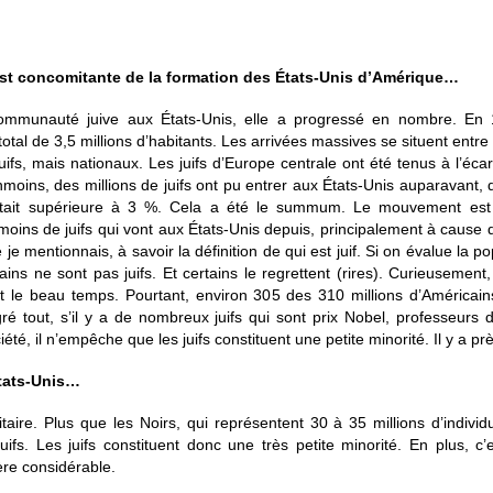
est concomitante de la formation des États-Unis d’Amérique…
ommunauté juive aux États-Unis, elle a progressé en nombre. En
 total de 3,5 millions d’habitants. Les arrivées massives se situent entre
juifs, mais nationaux. Les juifs d’Europe centrale ont été tenus à l’éc
ins, des millions de juifs ont pu entrer aux États-Unis auparavant, d
le était supérieure à 3 %. Cela a été le summum. Le mouvement est
a moins de juifs qui vont aux États-Unis depuis, principalement à cause 
e je mentionnais, à savoir la définition de qui est juif. Si on évalue la 
ns ne sont pas juifs. Et certains le regrettent (rires). Curieusement,
e et le beau temps. Pourtant, environ 305 des 310 millions d’Américai
 tout, s’il y a de nombreux juifs qui sont prix Nobel, professeurs de
été, il n’empêche que les juifs constituent une petite minorité. Il y a p
tats-Unis…
itaire. Plus que les Noirs, qui représentent 30 à 35 millions d’indivi
uifs. Les juifs constituent donc une très petite minorité. En plus, 
re considérable.