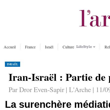
Accueil
France
Israël
Culture
Rel
ISRAËL
Iran-Israël : Partie de
Par Dror Even-Sapir | L'Arche | 11/0
La surenchère médiatiq