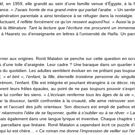
, en 1959, elle grandit au sein d’une famille venue d’Égypte, à la 
fance.
« J’avais honte de ma grand-mère qui parlait l’arabe. »
Un sentim
 génération parentale a ainsi tendance à se réfugier dans la nostalgie.
luctuant, il reflète forcément ce qu’on ressent aujourd’hui. »
Aussi la p
 la littérature. Tant la lecture que l’écriture me procurent un immense
r à Haaretz ou d’enseignante en lettres à l’université de Haïfa. Un par
tourner aux origines. Ronit Matalon se penche sur cette question en s
rs d’une toile d’araignée. Leur cadre ? Une baraque dans un quartier in
is du quotidien. Les adultes semblent évoluer en ne prêtant pas toujour
el bint », l’enfant, la fille, éternelle troisième personne du singulie
prénom, l’enfant. Elle est intégrée et pourtant étrangère à ce décor,
ent leurs frêles épaules, au point de ne pas toujours pouvoir s’expr
e lui confier les siens.
« L’écrivain renferme tous les âges de la vie »
 par la douceur, tantôt confrontée à la cruauté, elle aime retrouver son
enne et l’accueil des juifs orientaux. Son discours est empli de pathos 
 néanmoins l’idée de se façonner, quitte à s’oublier ou à se rêver. »
La
 mais également dans une langue lyrique et inventive. Chaque chapitre s
s parcellaire que linéaire. Ronit Matalon a cependant écrit ce puzzle d
qui lui est chère…
« Ce roman me donne l’impression de veiller sur l’e