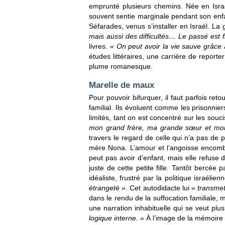
emprunté plusieurs chemins. Née en Israël
souvent sentie marginale pendant son en
Séfarades, venus s’installer en Israël. La
mais aussi des difficultés… Le passé est f
livres.
« On peut avoir la vie sauve grâce à
études littéraires, une carrière de reporte
plume romanesque.
Marelle de maux
Pour pouvoir bifurquer, il faut parfois re
familial. Ils évoluent comme les prisonnie
limités, tant on est concentré sur les souc
mon grand frère, ma grande sœur et moi, « 
travers le regard de celle qui n’a pas de 
mère Nona. L’amour et l’angoisse encombr
peut pas avoir d’enfant, mais elle refuse d
juste de cette petite fille. Tantôt bercée
idéaliste, frustré par la politique israéli
étrangeté »
. Cet autodidacte lui
« transmet
dans le rendu de la suffocation familiale,
une narration inhabituelle qui se veut plu
logique interne. »
À l’image de la mémoire 