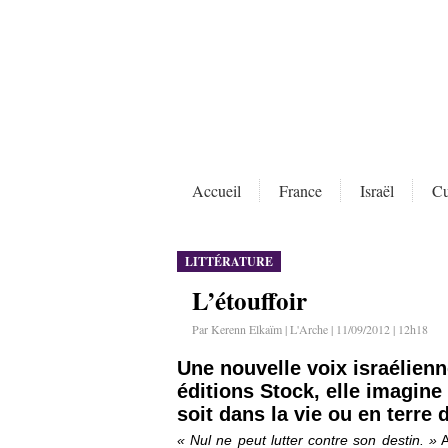
Accueil
France
Israël
Cu
LITTÉRATURE
L’étouffoir
Par Kerenn Elkaïm | L'Arche | 11/09/2012 | 12h18
Une nouvelle voix israélienn
éditions Stock, elle imagine
soit dans la vie ou en terre 
« Nul ne peut lutter contre son destin. »
A