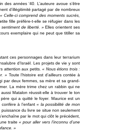
fin des années ‘40. L’auteure avoue s’être
ent d’illégitimité partagé par de nombreux
« Celle-ci comprend des moments sucrés,
etite fille préfère-t-elle se réfugier dans les
 sentiment de liberté. »
Elles orientent ses
cours exemplaire qui ne peut que titiller sa
crutant ces personnages dans leur terrarium
salubre d’Israël. Les projets de vie y sont
s attention aux petits.
« Nous étions trois :
r. »
Toute l’histoire est d’ailleurs contée à
 régi par deux femmes, sa mère et sa grand-
imer. La mère trime chez un rabbin qui ne
, aussi Matalon réussit-elle à trouver le ton
 père qui a quitté le foyer. Maurice est un
et confère à l’enfant
« la possibilité de mon
 puissance du livre se situe non seulement
’enchaîne par le mot qui clôt le précédent,
’une traite
« pour aller vers l’inconnu d’une
nfance. »