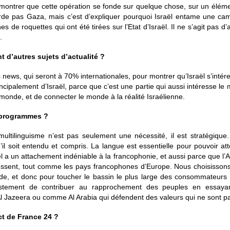
e montrer que cette opération se fonde sur quelque chose, sur un éléme
arde pas Gaza, mais c’est d’expliquer pourquoi Israël entame une ca
es de roquettes qui ont été tirées sur l’Etat d’Israël. Il ne s’agit pas 
.
t d’autres sujets d’actu
alité
?
 news, qui seront à 70% internationales, pour montrer qu’Israël s’inté
rincipalement d’Israël, parce que c’est une partie qui aussi intéresse le 
 monde, et de connecter le monde à la réalité Israélienne.
s programmes
?
multilinguisme n’est pas seulement une nécessité, il est stratégiqu
qu’il soit entendu et compris. La langue est essentielle pour pouvoir at
ël a un attachement indéniable à la francophonie, et aussi parce que l
ssent, tout comme les pays francophones d’Europe. Nous choisissons l
e, et donc pour toucher le bassin le plus large des consommateurs d
justement de contribuer au rapprochement des peuples en essaya
 Jazeera ou comme Al Arabia qui défendent des valeurs qui ne sont pas
ct de France 24 ?