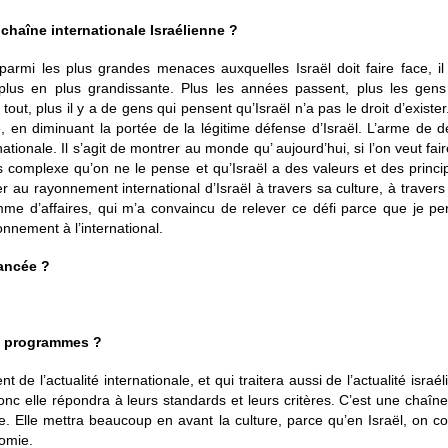
 chaîne internationale Israélienne ?
parmi les plus grandes menaces auxquelles Israël doit faire face, il
lus en plus grandissante. Plus les années passent, plus les gens
é tout, plus il y a de gens qui pensent qu’Israël n’a pas le droit d’exis
, en diminuant la portée de la légitime défense d’Israël. L’arme de de
tionale. Il s’agit de montrer au monde qu’ aujourd’hui, si l’on veut fair
s complexe qu’on ne le pense et qu’Israël a des valeurs et des princi
r au rayonnement international d’Israël à travers sa culture, à travers s
me d’affaires, qui m’a convaincu de relever ce défi parce que je pen
nnement à l’international.
lancée ?
es programmes ?
t de l’actualité internationale, et qui traitera aussi de l’actualité israé
onc elle répondra à leurs standards et leurs critères. C’est une chaîn
Elle mettra beaucoup en avant la culture, parce qu’en Israël, on co
nomie.