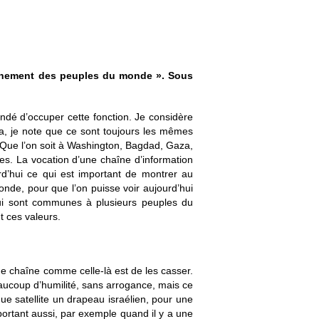
ochement des peuples du monde ». Sous
andé d’occuper cette fonction. Je considère
ra, je note que ce sont toujours les mêmes
 Que l’on soit à Washington, Bagdad, Gaza,
ges. La vocation d’une chaîne d’information
urd’hui ce qui est important de montrer au
onde, pour que l’on puisse voir aujourd’hui
ui sont communes à plusieurs peuples du
t ces valeurs.
ne chaîne comme celle-là est de les casser.
beaucoup d’humilité, sans arrogance, mais ce
que satellite un drapeau israélien, pour une
mportant aussi, par exemple quand il y a une