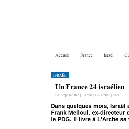
Accueil
France
Israël
Cu
ISRAËL
Un France 24 israélien
Par Stéphane Ilan | L'Arche | 12/11/2012 | 8h21
Dans quelques mois, Israël a
Frank Melloul, ex-directeur d
le PDG. Il livre à L’Arche sa 