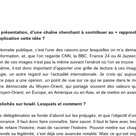
 présentation
, d’une chaîne cherchant à contribuer au « rappr
plication cette idée ?
plomatie publique, c’est l’une des raisons pour lesquelles on m’a dem
information, et, que l’on regarde CNN, la BBC, France 24 ou Al Jazee
n de ces images n’est pas la même suivant l’endroit où l’on se trouve.
a même, il est donc important d’apporter une grille de lecture à ces ima
gie, un autre regard sur l’actualité internationale. Je crois qu’ aujo
que ce pays a une opinion, un point de vue sur ce qui se passe dans le m
ne démocratie du Moyen-Orient, qui partage souvent des valeurs q
Moyen-Orient, en Europe, en Amérique ou en Asie, et de mettre en avan
clichés sur Israël. Lesquels et comment ?
délégitimation se fonde d’abord sur les préjugés, et que l’objectif d’u
rance. Il faut donc faire connaître, faire savoir. Il faut le faire avec 
e refaire l’histoire, mais de raconter l’histoire. Pouvoir mettre sur cha
 défende sa légitimité, c’est déjà une avancée notable. Mais ce qui est i