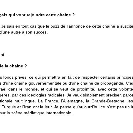
nçais qui vont rejoindre cette chaîne ?
i. Je sais en tout cas que le buzz de l’annonce de cette chaîne a suscit
d’une autre à son succès.
tant…
e la chaîne ?
fonds privés, ce qui permettra en fait de respecter certains principes 
 pas d’une chaîne gouvernementale ou d’une chaîne de propagande. C’es
raël dans le monde, et qui se veut de proximité, avec cette volonté 
ères, par des idéologies radicales. Je veux simplement préciser, parce q
ionale multilingue. La France, l’Allemagne, la Grande-Bretagne, le
urquie et l’Iran ont la leur. Je pense qu’aujourd’hui ce n’est pas un lu
 sur la scène médiatique internationale.