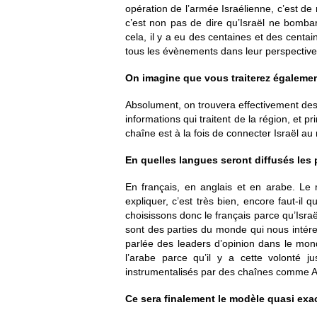
opération de l’armée Israélienne, c’est d
c’est non pas de dire qu’Israël ne bomb
cela, il y a eu des centaines et des centain
tous les évènements dans leur perspective
On imagine que vous traiterez égalemen
Absolument, on trouvera effectivement des
informations qui traitent de la région, et p
chaîne est à la fois de connecter Israël au
E
n quelle
s
langue
s seront diffusés le
En français, en anglais et en arabe. Le 
expliquer, c’est très bien, encore faut-il 
choisissons donc le français parce qu’Isra
sont des parties du monde qui nous intére
parlée des leaders d’opinion dans le mond
l’arabe parce qu’il y a cette volonté 
instrumentalisés par des chaînes comme Al
Ce sera finalement le mo
dèle quasi exa