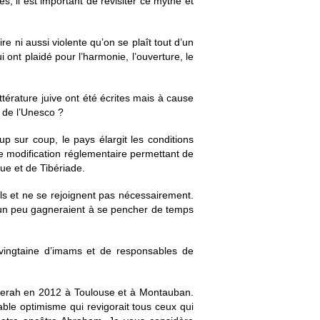
 il est important de revisiter ce mythe et
e ni aussi violente qu’on se plaît tout d’un
i ont plaidé pour l’harmonie, l’ouverture, le
ttérature juive ont été écrites mais à cause
l de l’Unesco ?
up sur coup, le pays élargit les conditions
ne modification réglementaire permettant de
ue et de Tibériade.
s et ne se rejoignent pas nécessairement.
un peu gagneraient à se pencher de temps
e vingtaine d’imams et de responsables de
erah en 2012 à Toulouse et à Montauban.
able optimisme qui revigorait tous ceux qui