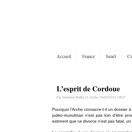
Accueil
France
Israël
Cu
L’esprit de Cordoue
Par Salomon Malka | L'Arche | 04/04/2013 | 9h27
Pourquoi l’Arche consacre-t-il un dossier
judéo-musulman n’est pas loin d’être pro
estiment que ce divorce n’est pas fatal, un