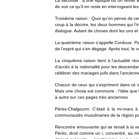
La seconde : à une époque où on remet en 
de voir ce qu’il en reste en interrogeant les
Troisième raison : Quoi qu’on pense de cett
coup à la décrire, les deux hommes qui l’inc
dialogue. Autant de choses dont les uns et 
La quatrième raison s’appelle Cordoue. Pas 
de l’esprit qui s’en dégage. Après tout, le c
La cinquième raison tient à l’actualité ré
d’accès à la nationalité pour les descenda
célébrer des mariages juifs dans l’ancien
Chacun de ceux qui s’expriment dans ce d
Mais une chose est commune : l’idée que
à autre sur ces pages très anciennes.
Pérès-Chalgoumi. C’était à la mi-mars à 
communautés musulmanes de la région par
Rencontre émouvante qui se tenait à la
Pérès, droit comme un i, concentré, au mie