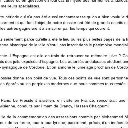
cause ou en question en tout cas le mythe des harmonies andalouses,
 meilleurs spécialistes.
e période qui n’a pas été aussi enchanteresse qu’on a bien voulu le dir
arnent et qui font l’objet de notre dossier ont été de grands esprits qu
les autres gagneraient à s’inspirer par les temps qui courent.
seulement parce qu’elle a été le lieu où les plus belles pages de la li
entre historique de la ville n’est-il pas inscrit dans le patrimoine mondia
cente. L’Espagne est-elle en train de retrouver sa mémoire juive ? Co
nts des juifs expulsés d’Espagne. Les autorités andalouses étudient u
ne synagogue de Cordoue. Et on annone le jumelage prochain de Cordo
ossier donne son point de vue. Tous ces points de vue sont personnel
 les égarés ou les perplexes modernes que nous sommes tous restés 
Paris. Le Président israélien, en visite en France, rencontrait un
isienne, conduits par l’imam de Drancy, Hassen Chalgoumi.
 veille de la commémoration des assassinats commis par Mohammed M
ux de sa forme, tour à tour lyrique, passionné, précis, d’un indécrott