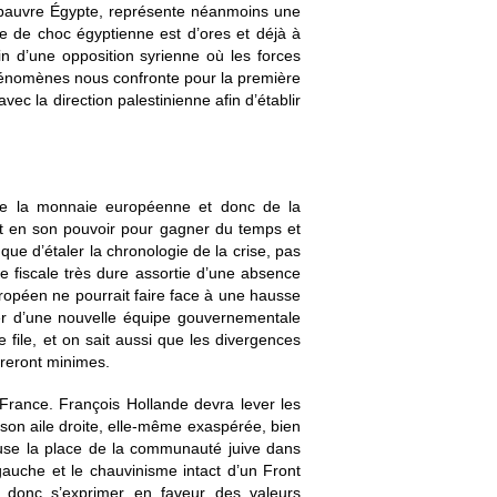
la pauvre Égypte, représente néanmoins une
e de choc égyptienne est d’ores et déjà à
ein d’une opposition syrienne où les forces
phénomènes nous confronte pour la première
c la direction palestinienne afin d’établir
 de la monnaie européenne et donc de la
tait en son pouvoir pour gagner du temps et
e d’étaler la chronologie de la crise, pas
e fiscale très dure assortie d’une absence
ropéen ne pourrait faire face à une hausse
ter d’une nouvelle équipe gouvernementale
 file, et on sait aussi que les divergences
ureront minimes.
 France. François Hollande devra lever les
e son aile droite, elle-même exaspérée, bien
cause la place de la communauté juive dans
 gauche et le chauvinisme intact d’un Front
 donc s’exprimer en faveur des valeurs