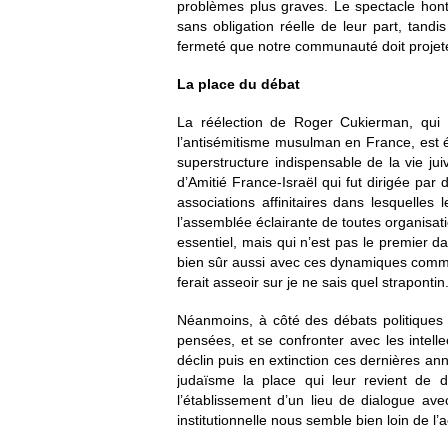
problèmes plus graves. Le spectacle hont
sans obligation réelle de leur part, tandi
fermeté que notre communauté doit projete
La place du débat
La réélection de Roger Cukierman, qui f
l’antisémitisme musulman en France, est év
superstructure indispensable de la vie jui
d’Amitié France-Israël qui fut dirigée par
associations affinitaires dans lesquelles
l’assemblée éclairante de toutes organisatio
essentiel, mais qui n’est pas le premier 
bien sûr aussi avec ces dynamiques commun
ferait asseoir sur je ne sais quel strapontin
Néanmoins, à côté des débats politiques 
pensées, et se confronter avec les intell
déclin puis en extinction ces dernières a
judaïsme la place qui leur revient de dro
l’établissement d’un lieu de dialogue ave
institutionnelle nous semble bien loin de l