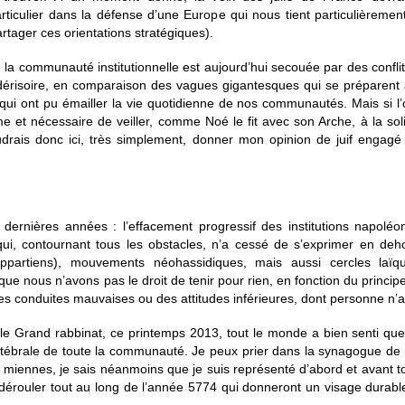
ticulier dans la défense d’une Europe qui nous tient particulièreme
artager ces orientations stratégiques).
la communauté institutionnelle est aujourd’hui secouée par des conflits
r dérisoire, en comparaison des vagues gigantesques qui se préparen
qui ont pu émailler la vie quotidienne de nos communautés. Mais si l’o
ime et nécessaire de veiller, comme Noé le fit avec son Arche, à la soli
drais donc ici, très simplement, donner mon opinion de juif engagé
 dernières années : l’effacement progressif des institutions napoléon
ui, contournant tous les obstacles, n’a cessé de s’exprimer en dehor
appartiens), mouvements néohassidiques, mais aussi cercles laï
e nous n’avons pas le droit de tenir pour rien, en fonction du principe q
des conduites mauvaises ou des attitudes inférieures, dont personne n’a
 le Grand rabbinat, ce printemps 2013, tout le monde a bien senti que 
vertébrale de toute la communauté. Je peux prier dans la synagogue de
es miennes, je sais néanmoins que je suis représenté d’abord et avant t
 dérouler tout au long de l’année 5774 qui donneront un visage durable