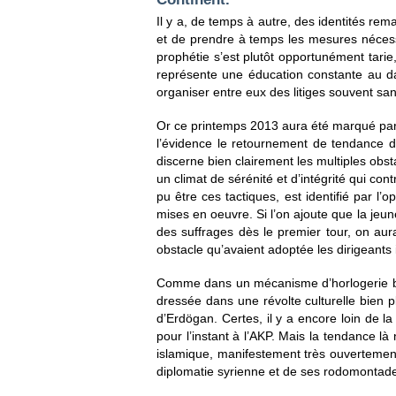
Il y a, de temps à autre, des identités rema
et de prendre à temps les mesures nécessa
prophétie s’est plutôt opportunément tarie
représente une éducation constante au dang
organiser entre eux des litiges souvent san
Or ce printemps 2013 aura été marqué par 
l’évidence le retournement de tendance 
discerne bien clairement les multiples obs
un climat de sérénité et d’intégrité qui c
pu être ces tactiques, est identifié par l’
mises en oeuvre. Si l’on ajoute que la jeun
des suffrages dès le premier tour, on aura
obstacle qu’avaient adoptée les dirigeants 
Comme dans un mécanisme d’horlogerie bien
dressée dans une révolte culturelle bien
d’Erdögan. Certes, il y a encore loin de 
pour l’instant à l’AKP. Mais la tendance l
islamique, manifestement très ouvertement
diplomatie syrienne et de ses rodomontade