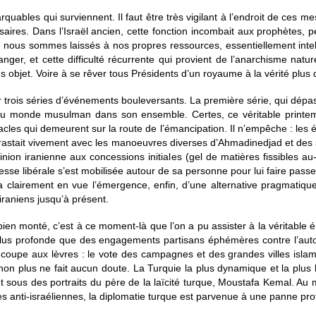
rquables qui surviennent. Il faut être très vigilant à l’endroit de ces 
ires. Dans l’Israël ancien, cette fonction incombait aux prophètes, pe
, nous sommes laissés à nos propres ressources, essentiellement intel
er, et cette difficulté récurrente qui provient de l’anarchisme nature
s objet. Voire à se rêver tous Présidents d’un royaume à la vérité plus q
trois séries d’événements bouleversants. La première série, qui dépass
du monde musulman dans son ensemble. Certes, ce véritable printem
tacles qui demeurent sur la route de l’émancipation. Il n’empêche : les 
ontrastait vivement avec les manoeuvres diverses d’Ahmadinedjad et des s
opinion iranienne aux concessions initiales (gel de matières fissibles a
esse libérale s’est mobilisée autour de sa personne pour lui faire passe
 clairement en vue l’émergence, enfin, d’une alternative pragmatique à
iraniens jusqu’à présent.
 monté, c’est à ce moment-là que l’on a pu assister à la véritable é
 plus profonde que des engagements partisans éphémères contre l’aut
la coupe aux lèvres : le vote des campagnes et des grandes villes isla
à non plus ne fait aucun doute. La Turquie la plus dynamique et la plus 
 sous des portraits du père de la laïcité turque, Moustafa Kemal. Au m
s anti-israéliennes, la diplomatie turque est parvenue à une panne pr