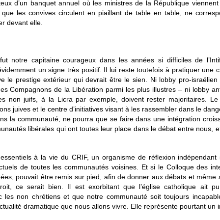
eux d’un banquet annuel où les ministres de la République viennent
s que les convives circulent en piaillant de table en table, ne corre
r devant elle.
ut notre capitaine courageux dans les années si difficiles de l’
idemment un signe très positif. Il lui reste toutefois à pratiquer une
ve le prestige extérieur qui devrait être le sien. Ni lobby pro-israélie
 des Compagnons de la Libération parmi les plus illustres – ni lobby a
 les non juifs, à la Licra par exemple, doivent rester majoritaires. L
ns juives et le centre d’initiatives visant à les rassembler dans le dan
dans la communauté, ne pourra que se faire dans une intégration croiss
autés libérales qui ont toutes leur place dans le débat entre nous,
.
essentiels à la vie du CRIF, un organisme de réflexion indépendant s
ectuels de toutes les communautés voisines. Et si le Colloque des int
nnées, pouvait être remis sur pied, afin de donner aux débats et même 
it, ce serait bien. Il est exorbitant que l’église catholique ait pu
c les non chrétiens et que notre communauté soit toujours incapable
’actualité dramatique que nous allons vivre. Elle représente pourtant un