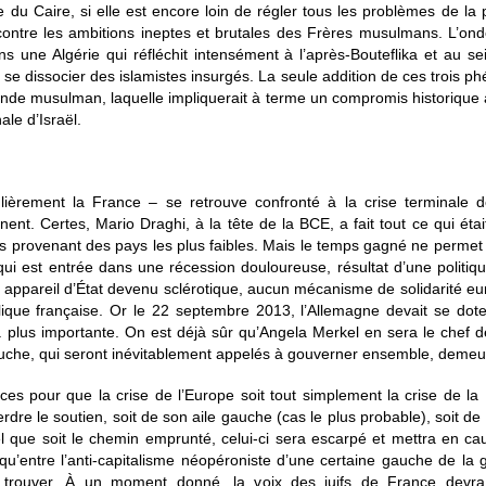
le du Caire, si elle est encore loin de régler tous les problèmes de 
contre les ambitions ineptes et brutales des Frères musulmans. L’ond
ns une Algérie qui réfléchit intensément à l’après-Bouteflika et au s
 se dissocier des islamistes insurgés. La seule addition de ces trois 
onde musulman, laquelle impliquerait à terme un compromis historique ave
ale d’Israël.
ièrement la France – se retrouve confronté à la crise terminale
inent. Certes, Mario Draghi, à la tête de la BCE, a fait tout ce qui é
 provenant des pays les plus faibles. Mais le temps gagné ne permet qu
qui est entrée dans une récession douloureuse, résultat d’une politiqu
n appareil d’État devenu sclérotique, aucun mécanisme de solidarité eu
ublique française. Or le 22 septembre 2013, l’Allemagne devait se do
a plus importante. On est déjà sûr qu’Angela Merkel en sera le chef de
 gauche, qui seront inévitablement appelés à gouverner ensemble, deme
nces pour que la crise de l’Europe soit tout simplement la crise de la
rdre le soutien, soit de son aile gauche (cas le plus probable), soit d
el que soit le chemin emprunté, celui-ci sera escarpé et mettra en 
 qu’entre l’anti-capitalisme néopéroniste d’une certaine gauche de la
trouver. À un moment donné, la voix des juifs de France devra