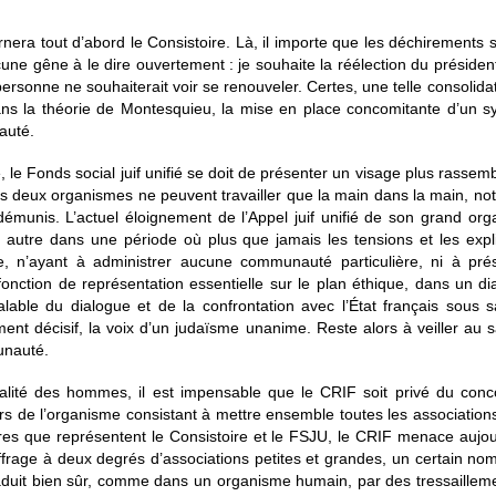
nera tout d’abord le Consistoire. Là, il importe que les déchirements so
ucune gêne à le dire ouvertement : je souhaite la réélection du préside
rsonne ne souhaiterait voir se renouveler. Certes, une telle consolida
 la théorie de Montesquieu, la mise en place concomitante d’un sys
auté.
, le Fonds social juif unifié se doit de présenter un visage plus rassem
es deux organismes ne peuvent travailler que la main dans la main, n
 démunis. L’actuel éloignement de l’Appel juif unifié de son grand org
autre dans une période où plus que jamais les tensions et les expli
, n’ayant à administrer aucune communauté particulière, ni à pré
onction de représentation essentielle sur le plan éthique, dans un di
able du dialogue et de la confrontation avec l’État français sous 
ent décisif, la voix d’un judaïsme unanime. Reste alors à veiller au 
unauté.
lité des hommes, il est impensable que le CRIF soit privé du conco
s de l’organisme consistant à mettre ensemble toutes les associations 
ares que représentent le Consistoire et le FSJU, le CRIF menace aujour
uffrage à deux degrés d’associations petites et grandes, un certain nomb
duit bien sûr, comme dans un organisme humain, par des tressailleme