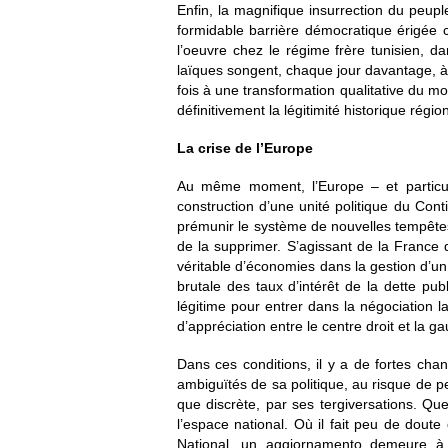
Enfin, la magnifique insurrection du peup
formidable barrière démocratique érigée 
l’oeuvre chez le régime frère tunisien, da
laïques songent, chaque jour davantage, à
fois à une transformation qualitative du m
définitivement la légitimité historique région
La crise de l’Europe
Au même moment, l’Europe – et particul
construction d’une unité politique du Cont
prémunir le système de nouvelles tempêtes
de la supprimer. S’agissant de la France 
véritable d’économies dans la gestion d’u
brutale des taux d’intérêt de la dette p
légitime pour entrer dans la négociation l
d’appréciation entre le centre droit et la
Dans ces conditions, il y a de fortes cha
ambiguïtés de sa politique, au risque de pe
que discrète, par ses tergiversations. Qu
l’espace national. Où il fait peu de doute
National, un aggiornamento demeure à 