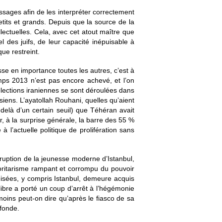
messages afin de les interpréter correctement
tits et grands. Depuis que la source de la
lectuelles. Cela, avec cet atout maître que
l des juifs, de leur capacité inépuisable à
ue restreint.
e en importance toutes les autres, c’est à
ps 2013 n’est pas encore achevé, et l’on
élections iraniennes se sont déroulées dans
iens. L’ayatollah Rouhani, quelles qu’aient
u-delà d’un certain seuil) que Téhéran avait
r, à la surprise générale, la barre des 55 %
 l’actuelle politique de prolifération sans
ruption de la jeunesse moderne d’Istanbul,
oritarisme rampant et corrompu du pouvoir
misées, y compris Istanbul, demeure acquis
libre a porté un coup d’arrêt à l’hégémonie
oins peut-on dire qu’après le fiasco de sa
ofonde.