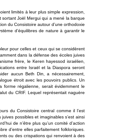
ient limités à leur plus simple expression,
nt sortant Joël Mergui qui a mené la barque
tion du Consistoire autour d’une orthodoxie
tème d’équilibres de nature à garantir le
bleur pour celles et ceux qui se considèrent
otamment dans la défense des écoles juives
anisme frère, le Keren hayessod israélien,
cations entre Israël et la Diaspora seront
sider aucun Beth Din, a nécessairement,
alogue étroit avec les pouvoirs publics. Un
sa forme régalienne, serait évidemment le
salut du CRIF. Lequel représentait naguère
urs du Consistoire central comme il l’est
juives possibles et imaginables s’est ainsi
d’hui de n’être plus qu’un comité d’action
re d’entre elles parfaitement folkloriques.
nts ou des crispations qui renvoient à des