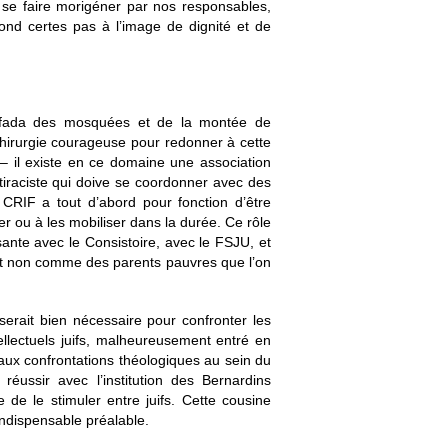
 se faire morigéner par nos responsables,
spond certes pas à l’image de dignité et de
Intifada des mosquées et de la montée de
 chirurgie courageuse pour redonner à cette
n – il existe en ce domaine une association
ntiraciste qui doive se coordonner avec des
e CRIF a tout d’abord pour fonction d’être
ger ou à les mobiliser dans la durée. Ce rôle
ante avec le Consistoire, avec le FSJU, et
 et non comme des parents pauvres que l’on
erait bien nécessaire pour confronter les
ellectuels juifs, malheureusement entré en
aux confrontations théologiques au sein du
 réussir avec l’institution des Bernardins
 de le stimuler entre juifs. Cette cousine
 indispensable préalable.