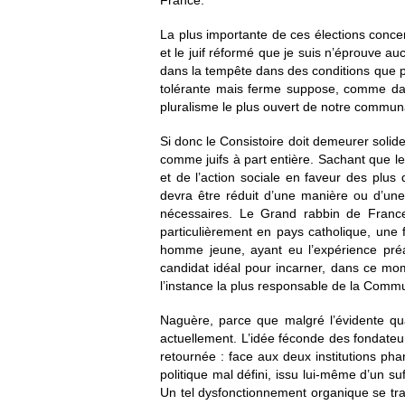
France.
La plus importante de ces élections concer
et le juif réformé que je suis n’éprouve a
dans la tempête dans des conditions que pe
tolérante mais ferme suppose, comme dans
pluralisme le plus ouvert de notre commun
Si donc le Consistoire doit demeurer solide
comme juifs à part entière. Sachant que l
et de l’action sociale en faveur des plus
devra être réduit d’une manière ou d’une 
nécessaires. Le Grand rabbin de France
particulièrement en pays catholique, une f
homme jeune, ayant eu l’expérience préal
candidat idéal pour incarner, dans ce mom
l’instance la plus responsable de la Comm
Naguère, parce que malgré l’évidente qua
actuellement. L’idée féconde des fondateur
retournée : face aux deux institutions ph
politique mal défini, issu lui-même d’un s
Un tel dysfonctionnement organique se tra