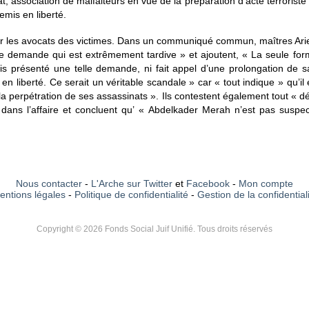
 association de malfaiteurs en vue de la préparation d’acte terroriste et
emis en liberté.
r les avocats des victimes. Dans un communiqué commun, maîtres Arie
ette demande qui est extrêmement tardive » et ajoutent, « La seule f
ais présenté une telle demande, ni fait appel d’une prolongation de sa
 en liberté. Ce serait un véritable scandale » car « tout indique » qu’il
la perpétration de ses assassinats ». Ils contestent également tout « d
 dans l’affaire et concluent qu’ « Abdelkader Merah n’est pas suspe
Nous contacter
-
L'Arche sur Twitter
et
Facebook
-
Mon compte
entions légales
-
Politique de confidentialité
-
Gestion de la confidential
Copyright © 2026 Fonds Social Juif Unifié. Tous droits réservés