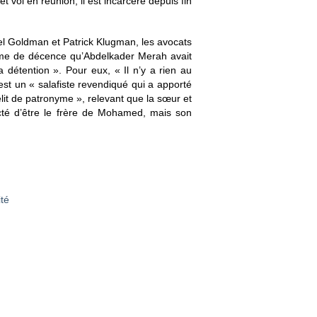
 vol en réunion, il est incarcéré depuis fin
l Goldman et Patrick Klugman, les avocats
orme de décence qu’Abdelkader Merah avait
 détention ». Pour eux, « Il n’y a rien au
 est un « salafiste revendiqué qui a apporté
élit de patronyme », relevant que la sœur et
cté d’être le frère de Mohamed, mais son
ité