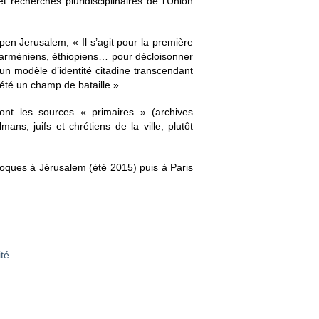
 recherches pluridisciplinaires de l’Union
pen Jerusalem, « Il s’agit pour la première
ns, arméniens, éthiopiens… pour décloisonner
 d’un modèle d’identité citadine transcendant
 été un champ de bataille ».
ont les sources « primaires » (archives
ns, juifs et chrétiens de la ville, plutôt
olloques à Jérusalem (été 2015) puis à Paris
ité