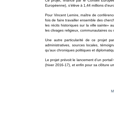
Ce projet, financé par le Conseil Europée
Européenne), s’élève à 1,44 millions d’eur
Pour Vincent Lemire, maître de conférence 
fois de faire travailler ensemble des cherc
les récits historiques sur la ville sainte» 
les clivages religieux, communautaires ou n
Une autre particularité de ce projet p
administratives, sources locales, témoign
qu’aux chroniques politiques et diplomatique
Le projet prévoit le lancement d’un portail
(hiver 2016-17), et enfin pour sa clôture un
M