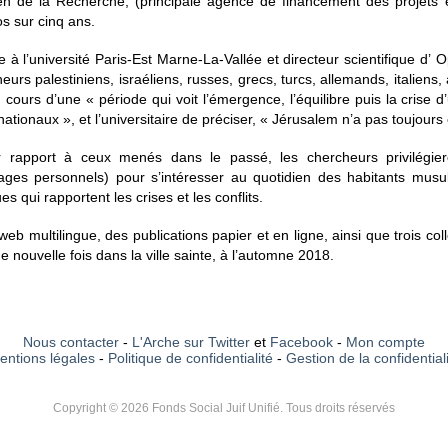
n de la Recherche, (principale agence de financement des projets et
os sur cinq ans.
à l’université Paris-Est Marne-La-Vallée et directeur scientifique d’ O
heurs palestiniens, israéliens, russes, grecs, turcs, allemands, italie
au cours d’une « période qui voit l’émergence, l’équilibre puis la crise
ationaux », et l’universitaire de préciser, « Jérusalem n’a pas toujours
ar rapport à ceux menés dans le passé, les chercheurs privilégier
ages personnels) pour s’intéresser au quotidien des habitants musulma
s qui rapportent les crises et les conflits.
 web multilingue, des publications papier et en ligne, ainsi que trois c
e nouvelle fois dans la ville sainte, à l’automne 2018.
Nous contacter
-
L'Arche sur Twitter
et
Facebook
-
Mon compte
entions légales
-
Politique de confidentialité
-
Gestion de la confidential
Copyright © 2026 Fonds Social Juif Unifié. Tous droits réservés