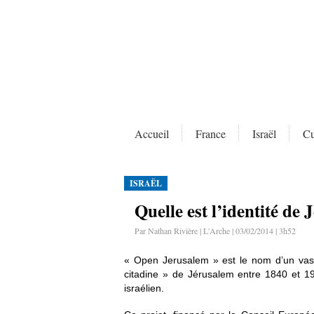
Accueil
France
Israël
Cu
ISRAËL
Quelle est l’identité de
Par Nathan Rivière | L'Arche | 03/02/2014 | 3h52
« Open Jerusalem » est le nom d’un vaste p
citadine » de Jérusalem entre 1840 et 19
israélien.