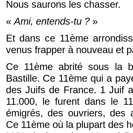
Nous saurons les chasser.
«
Ami, entends-tu ?
»
Et dans ce 11
ème
arrondiss
venus frapper à nouveau et p
Ce 11
ème
abrité sous la b
Bastille. Ce 11
ème
qui a payé
des Juifs de France. 1 Juif a
11.000, le furent dans le 1
émigrés, des ouvriers, des 
Ce 11
ème
où la plupart des h