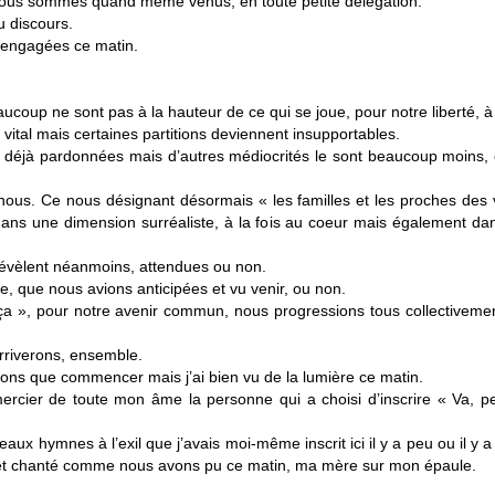
 nous sommes quand même venus, en toute petite délégation.
u discours.
 engagées ce matin.
ucoup ne sont pas à la hauteur de ce qui se joue, pour notre liberté, à
 vital mais certaines partitions deviennent insupportables.
ou déjà pardonnées mais d’autres médiocrités le sont beaucoup moins, 
 nous. Ce nous désignant désormais « les familles et les proches des
dans une dimension surréaliste, à la fois au coeur mais également dans
révèlent néanmoins, attendues ou non.
e, que nous avions anticipées et vu venir, ou non.
 « ça », pour notre avenir commun, nous progressions tous collectiveme
arriverons, ensemble.
isons que commencer mais j’ai bien vu de la lumière ce matin.
mercier de toute mon âme la personne qui a choisi d’inscrire « Va, p
ux hymnes à l’exil que j’avais moi-même inscrit ici il y a peu ou il y a
is et chanté comme nous avons pu ce matin, ma mère sur mon épaule.