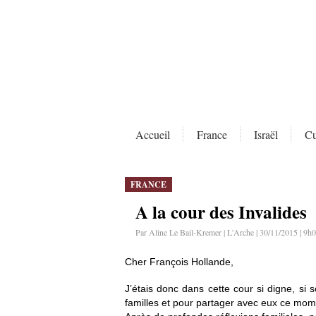
Accueil
France
Israël
Cu
FRANCE
A la cour des Invalides
Par Aline Le Bail-Kremer | L'Arche | 30/11/2015 | 9h
Cher François Hollande,
J’étais donc dans cette cour si digne, si 
familles et pour partager avec eux ce momen