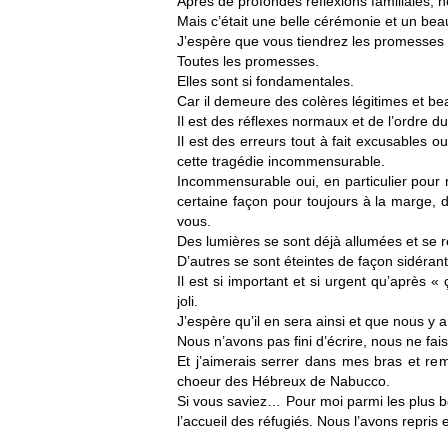
Après de profondes réflexions familiales,
Mais c’était une belle cérémonie et un bea
J’espère que vous tiendrez les promesses
Toutes les promesses.
Elles sont si fondamentales.
Car il demeure des colères légitimes et bea
Il est des réflexes normaux et de l’ordre du
Il est des erreurs tout à fait excusables 
cette tragédie incommensurable.
Incommensurable oui, en particulier pour
certaine façon pour toujours à la marge, 
vous.
Des lumières se sont déjà allumées et se 
D’autres se sont éteintes de façon sidérant
Il est si important et si urgent qu’après
joli.
J’espère qu’il en sera ainsi et que nous y 
Nous n’avons pas fini d’écrire, nous ne fa
Et j’aimerais serrer dans mes bras et re
choeur des Hébreux de Nabucco.
Si vous saviez… Pour moi parmi les plus bea
l’accueil des réfugiés. Nous l’avons repr