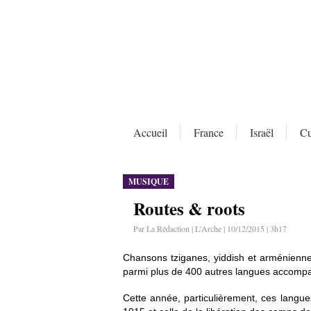
Accueil
France
Israël
Cu
MUSIQUE
Routes & roots
Par La Rédaction | L'Arche | 10/12/2015 | 3h17
Chansons tziganes, yiddish et arméniennes
parmi plus de 400 autres langues accompagn
Cette année, particulièrement, ces lang