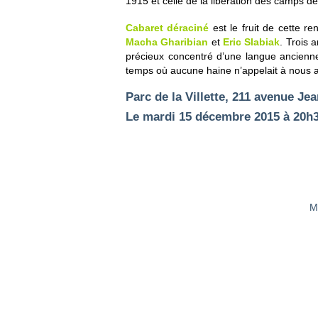
1915 et celle de la libération des camps d
Cabaret déraciné
est le fruit de cette 
Macha Gharibian
et
Eric Slabiak
. Trois 
précieux concentré d’une langue anciennem
temps où aucune haine n’appelait à nous
Parc de la Villette, 211 avenue Jea
Le mardi 15 décembre 2015 à 20h
M