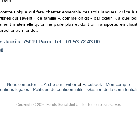
e 1945.
rencontre unique qui fera chanter ensemble ces trois langues, grâce à 
artistes qui savent « de famille », comme on dit « par cœur », à quel p
ent maternelle qu’on ne parle plus et dont on transporte, en chants 
 arracher au monde…
n Jaurès, 75019 Paris. Tel : 01 53 72 43 00
30
Nous contacter
-
L'Arche sur Twitter
et
Facebook
-
Mon compte
entions légales
-
Politique de confidentialité
-
Gestion de la confidential
Copyright © 2026 Fonds Social Juif Unifié. Tous droits réservés