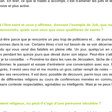
an. En bref, ce que le Rabbi a accompli, c’est d’amener les juifs et l
sive et plus active.
 l’être saint et vous y affirmez, donnant l’exemple de Job, que nul
rencontrés, quels sont ceux que vous qualifierez de saints ?
t-être parce que je rencontre un peu trop de politiciens et… de journali
onnes dans la rue. Certains êtres n’ont nul besoin de se voir décerner le
vidu qui vous vend des falafels en pleine ville. Un jour, quelqu’un 
 pendant les quinze jours que devait durer son séjour. Peut-être s’att
e lui conseillai : « Promène-toi dans les rues de Jérusalem, tâche 
cordonnier, le passant et essaie d’entretenir une conversation avec eux.
après, il revint vers moi et me montra un gros cahier rempli de notes –
utes ses rencontres. Il est donc possible de découvrir, parmi tous ces 
s de différentes religions au cours de conférences menées en comm
ans conteste respectables, agréables ou intelligents. Mais je ne peux le
cément religieux, ou peut-il s’agir d’une personne séculière ?