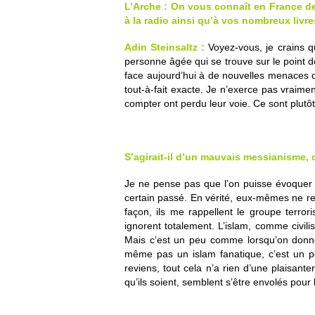
L’Arche : On vous connaît en France de
à la radio ainsi qu’à vos nombreux livre
Adin Steinsaltz :
Voyez-vous, je crains 
personne âgée qui se trouve sur le point de 
face aujourd’hui à de nouvelles menaces d
tout-à-fait exacte. Je n’exerce pas vraime
compter ont perdu leur voie. Ce sont plutô
S’agirait-il d’un mauvais messianisme
Je ne pense pas que l’on puisse évoquer à
certain passé. En vérité, eux-mêmes ne re
façon, ils me rappellent le groupe terro
ignorent totalement. L’islam, comme civili
Mais c’est un peu comme lorsqu’on donne t
même pas un islam fanatique, c’est un pe
reviens, tout cela n’a rien d’une plaisant
qu’ils soient, semblent s’être envolés pour 