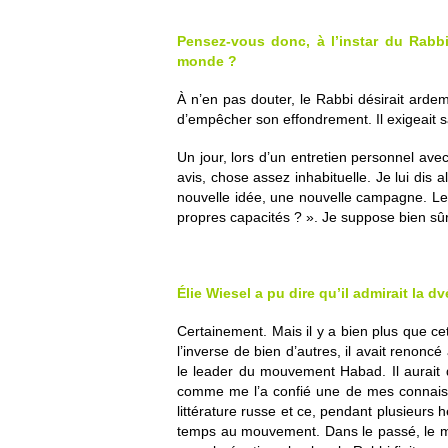
Pensez-vous donc, à l’instar du Rabb
monde ?
À n’en pas douter, le Rabbi désirait ardem
d’empêcher son effondrement. Il exigeait sa
Un jour, lors d’un entretien personnel ave
avis, chose assez inhabituelle. Je lui dis
nouvelle idée, une nouvelle campagne. Les
propres capacités ? ». Je suppose bien sûr q
Élie Wiesel a pu dire qu’il admirait la 
Certainement. Mais il y a bien plus que ce
l’inverse de bien d’autres, il avait renon
le leader du mouvement Habad. Il aurait 
comme me l’a confié une de mes connaissan
littérature russe et ce, pendant plusieurs 
temps au mouvement. Dans le passé, le m