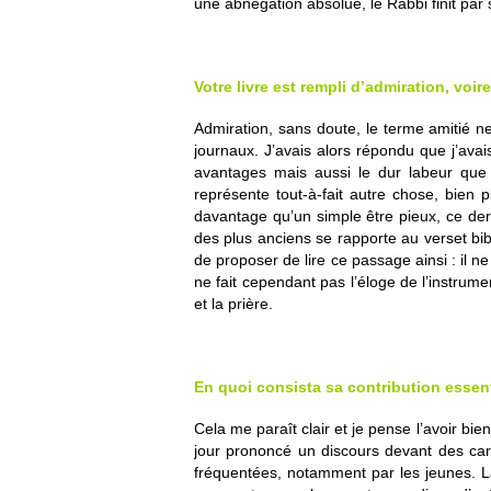
une abnégation absolue, le Rabbi finit pa
Votre livre est rempli d’admiration, voi
Admiration, sans doute, le terme amitié n
journaux. J’avais alors répondu que j’ava
avantages mais aussi le dur labeur que
représente tout-à-fait autre chose, bien p
davantage qu’un simple être pieux, ce der
des plus anciens se rapporte au verset bib
de proposer de lire ce passage ainsi : il n
ne fait cependant pas l’éloge de l’instrum
et la prière.
En quoi consista sa contribution essent
Cela me paraît clair et je pense l’avoir bi
jour prononcé un discours devant des cardi
fréquentées, notamment par les jeunes. L