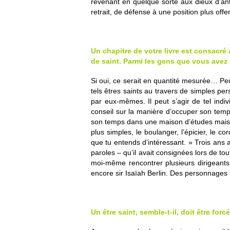
revenant en quelque sorte aux dieux d’ant
retrait, de défense à une position plus offen
Un chapitre de votre livre est consacré à
de saint. Parmi les gens que vous avez 
Si oui, ce serait en quantité mesurée… Peu
tels êtres saints au travers de simples pers
par eux-mêmes. Il peut s’agir de tel indi
conseil sur la manière d’occuper son temps
son temps dans une maison d’études mais j
plus simples, le boulanger, l’épicier, le 
que tu entends d’intéressant. » Trois ans 
paroles – qu’il avait consignées lors de to
moi-même rencontrer plusieurs dirigeant
encore sir Isaïah Berlin. Des personnages s
Un être saint, semble-t-il, doit être for