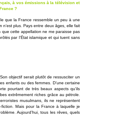
ais, à vos émissions à la télévision et
 France ?
mble que la France ressemble un peu à une
n n’est plus. Pays entre deux âges, elle fait
n que cette appellation ne me paraisse pas
ôlés par l’État islamique et qui tuent sans
n objectif serait plutôt de ressusciter un
 des enfants ou des femmes. D’une certaine
rte pourtant de très beaux aspects qu’ils
arabes extrêmement riches grâce au pétrole.
terroristes musulmans, ils ne représentent
iction. Mais pour la France à laquelle je
roblème. Aujourd’hui, tous les rêves, quels