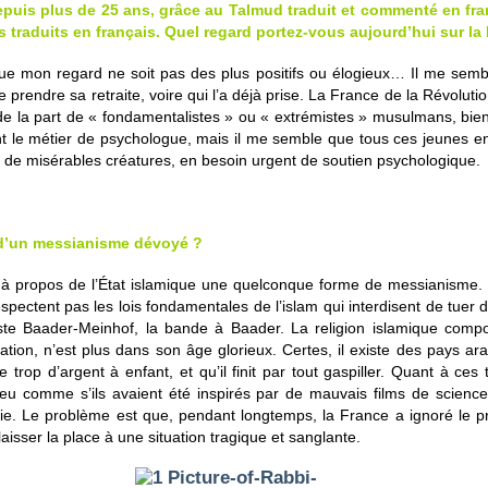
puis plus de 25 ans, grâce au Talmud traduit et commenté en franç
s traduits en français. Quel regard portez-vous aujourd’hui sur la
que mon regard ne soit pas des plus positifs ou élogieux… Il me se
prendre sa retraite, voire qui l’a déjà prise. La France de la Révolutio
e la part de « fondamentalistes » ou « extrémistes » musulmans, bie
nt le métier de psychologue, mais il me semble que tous ces jeunes enr
t de misérables créatures, en besoin urgent de soutien psychologique.
, d’un messianisme dévoyé ?
 propos de l’État islamique une quelconque forme de messianisme. So
spectent pas les lois fondamentales de l’islam qui interdisent de tuer
riste Baader-Meinhof, la bande à Baader. La religion islamique compo
sation, n’est plus dans son âge glorieux. Certes, il existe des pays 
rop d’argent à enfant, et qu’il finit par tout gaspiller. Quant à ces 
u comme s’ils avaient été inspirés par de mauvais films de science-f
erie. Le problème est que, pendant longtemps, la France a ignoré le p
laisser la place à une situation tragique et sanglante.