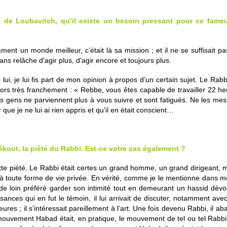
i de Loubavitch, qu’il existe un besoin pressant pour ce fameu
ment un monde meilleur, c’était là sa mission ; et il ne se suffisait pa
ns relâche d’agir plus, d’agir encore et toujours plus.
c lui, je lui fis part de mon opinion à propos d’un certain sujet. Le Ra
 alors très franchement : « Rebbe, vous êtes capable de travailler 22 
 gens ne parviennent plus à vous suivre et sont fatigués. Ne les mesu
ue je ne lui ai rien appris et qu’il en était conscient…
dvékout, la piété du Rabbi. Est-ce votre cas également ?
tte piété. Le Rabbi était certes un grand homme, un grand dirigeant, m
cé à toute forme de vie privée. En vérité, comme je le mentionne dans mo
de loin préféré garder son intimité tout en demeurant un hassid dév
ces qui en fut le témoin, il lui arrivait de discuter, notamment av
heures ; il s’intéressait pareillement à l’art. Une fois devenu Rabbi, i
ouvement Habad était, en pratique, le mouvement de tel ou tel Rabbi