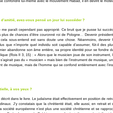
r se confondre lui-même avec le mouvement Habad, il en devint le moteu
re d’amitié, avez-vous pensé un jour lui succéder ?
e me paraît cependant pas approprié. Ce bruit que je pusse lui succéd
is plus de chances d’être couronné roi de Pologne… Devenir président
 cela sous-entend est sans doute une chose. Néanmoins, devenir 
lus que n’importe quel individu soit capable d’assumer, fût-il des plu
nier abandonne son âme entière, sa propre identité pour se fondre d
lique (Rois II 3, 15) : « Alors que le musicien joue de son instrument, 
e s’agirait pas du « musicien » mais bien de l’instrument de musique, un 
ent de musique, mais de l’homme qui se confond entièrement avec l’ins
ielle, à vos yeux ?
en décrit dans le livre. Le judaïsme était effectivement en position de r
naux. J’y constatais que la chrétienté était, elle aussi, en retrait e
a société européenne n’est plus une société chrétienne et se rapproc