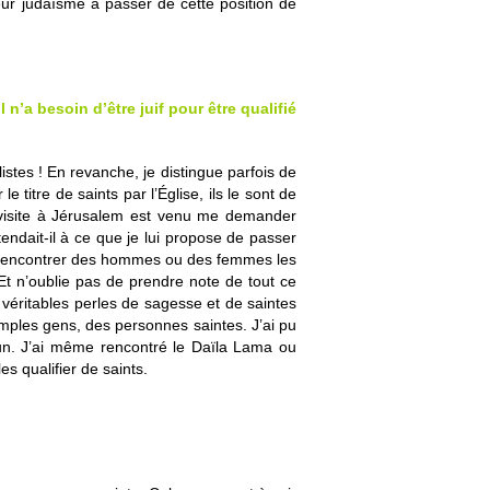
eur judaïsme à passer de cette position de
 n’a besoin d’être juif pour être qualifié
stes ! En revanche, je distingue parfois de
 titre de saints par l’Église, ils le sont de
en visite à Jérusalem est venu me demander
endait-il à ce que je lui propose de passer
de rencontrer des hommes ou des femmes les
 Et n’oublie pas de prendre note de tout ce
 véritables perles de sagesse et de saintes
simples gens, des personnes saintes. J’ai pu
un. J’ai même rencontré le Daïla Lama ou
s qualifier de saints.