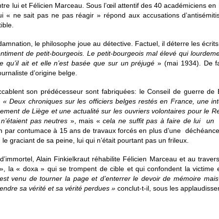
e lui et Félicien Marceau. Sous l’œil attentif des 40 académiciens en h
qui « ne sait pas ne pas réagir » répond aux accusations d’antisémit
ible.
ondamnation, le philosophe joue au détective. Factuel, il déterre les écr
ntiment de petit-bourgeois. Le petit-bourgeois mal élevé qui lourdement
e qu’il ait et elle n’est basée que sur un préjugé
» (mai 1934). De fa
urnaliste d’origine belge.
accablent son prédécesseur sont fabriquées: le Conseil de guerre de
.
« Deux chroniques sur les officiers belges restés en France, une in
ment de Liège et une actualité sur les ouvriers volontaires pour le R
 n’étaient pas neutres
», mais «
cela ne suffit pas à faire de lui un
 par contumace à 15 ans de travaux forcés en plus d’une déchéance d
le graciant de sa peine, lui qui n’était pourtant pas un frileux.
’immortel, Alain Finkielkraut réhabilite Félicien Marceau et au traver
», la « doxa » qui se trompent de cible et qui confondent la victime 
est venu de tourner la page et d’enterrer le devoir de mémoire mais q
 rendre sa vérité et sa vérité perdues »
conclut-t-il, sous les applaudis