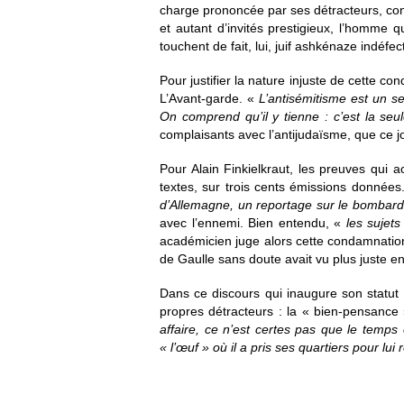
charge prononcée par ses détracteurs, contr
et autant d’invités prestigieux, l’homme 
touchent de fait, lui, juif ashkénaze indéfect
Pour justifier la nature injuste de cette c
L’Avant-garde. «
L’antisémitisme est un se
On comprend qu’il y tienne : c’est la seul
complaisants avec l’antijudaïsme, que ce jo
Pour Alain Finkielkraut, les preuves qui 
textes, sur trois cents émissions données
d’Allemagne, un reportage sur le bombarde
avec l’ennemi. Bien entendu, «
les sujets
académicien juge alors cette condamnation
de Gaulle sans doute avait vu plus juste en 
Dans ce discours qui inaugure son statut d
propres détracteurs : la « bien-pensance 
affaire, ce n’est certes pas que le temps 
« l’œuf » où il a pris ses quartiers pour lui