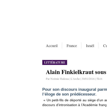
Accueil
France
Israël
Cu
LITTÉRATURE
Alain Finkielkraut sous
Par Noémie Halioua | L'Arche | 30/01/2016 | 5h16
Pour son discours inaugural parmi
l’éloge de son prédécesseur.
« Un petit-fils de déporté au siège d’un a
discours d’intronisation à l’Académie franç