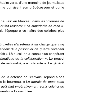
abits verts, d’une trentaine de journalistes
isme qui visent son prédécesseur et qui le
its de Félicien Marceau dans les colonnes de
 fait ressortir « sa supériorité de race ».
it, l’époque a vu naître des collabos plus
 Bruxelles n’a retenu à sa charge que cinq
terview d’un prisonnier de guerre revenant
eich
.» Là aussi, on a connu plus coopérant
 fanatique de la collaboration
». Le nouvel
e nationalité, « exorbitante ». Le général
s de la défense de l’écrivain, répond à ses
et le bourreau. «
La morale de toute cette
u’il faut impérativement sortir celui-ci de
sements de l’assemblée.