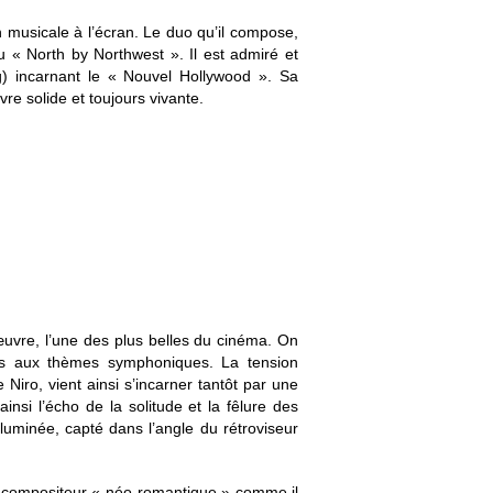
 musicale à l’écran. Le duo qu’il compose,
« North by Northwest ». Il est admiré et
g) incarnant le « Nouvel Hollywood ». Sa
e solide et toujours vivante.
vre, l’une des plus belles du cinéma. On
ngés aux thèmes symphoniques. La tension
iro, vient ainsi s’incarner tantôt par une
si l’écho de la solitude et la fêlure des
lluminée, capté dans l’angle du rétroviseur
que compositeur « néo-romantique » comme il