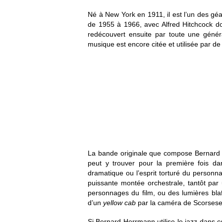
Né à New York en 1911, il est l’un des gé
de 1955 à 1966, avec Alfred Hitchcock d
redécouvert ensuite par toute une génér
musique est encore citée et utilisée par 
La bande originale que compose Bernard 
peut y trouver pour la première fois da
dramatique ou l’esprit torturé du personn
puissante montée orchestrale, tantôt par
personnages du film, ou des lumières blafa
d’un
yellow cab
par la caméra de Scorsese
Si Bernard Herrmann utilise le jazz dans c