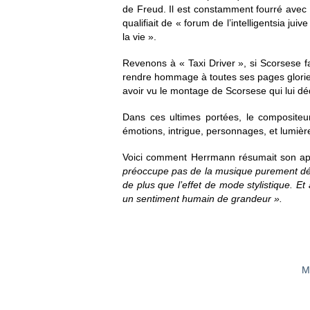
de Freud. Il est constamment fourré avec 
qualifiait de « forum de l’intelligentsia jui
la vie ».
Revenons à « Taxi Driver », si Scorsese fa
rendre hommage à toutes ses pages glorieu
avoir vu le montage de Scorsese qui lui déd
Dans ces ultimes portées, le composite
émotions, intrigue, personnages, et lumièr
Voici comment Herrmann résumait son ap
préoccupe pas de la musique purement déco
de plus que l’effet de mode stylistique. E
un sentiment humain de grandeur ».
M