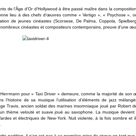
ants de l’Âge d’Or d’Hollywood à être passé maître dans la composition
onne lieu à des chefs d’œuvres comme « Vertigo », « Psychose », ou 
ation de jeunes cinéastes (Scorsese, De Palma, Coppola, Spielber
de nombreux cinéastes et compositeurs contemporains, preuve d’une œuvr
Herrmann pour « Taxi Driver » demeure, comme la majorité de son œu
ns l’histoire de sa musique l’utilisation d’éléments de jazz méla
age Travis, ancien soldat des marines insomniaque joué par Robert de N
 un thème velouté et suave joué au saxophone. La musique devient ain
rdes et électriques de New-York. Nuit violente, à la fois sombre et i
.
ette partition, il n’en est pas à sa première prise de risque en tant 