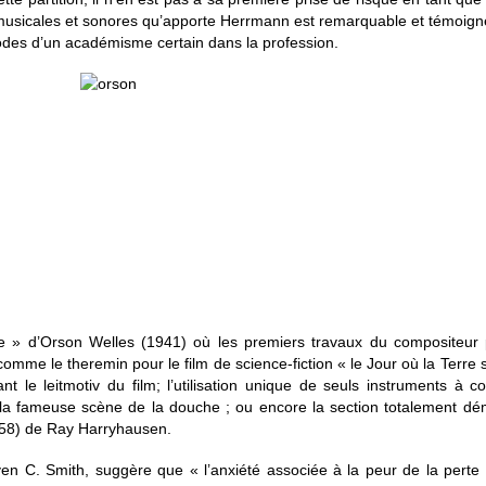
ns musicales et sonores qu’apporte Herrmann est remarquable et témoig
odes d’un académisme certain dans la profession.
ne » d’Orson Welles (1941) où les premiers travaux du compositeur p
comme le theremin pour le film de science-fiction « le Jour où la Terre
 le leitmotiv du film; l’utilisation unique de seuls instruments à 
e la fameuse scène de la douche ; ou encore la section totalement d
58) de Ray Harryhausen.
en C. Smith, suggère que « l’anxiété associée à la peur de la perte 