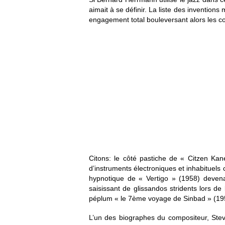
aimait à se définir. La liste des inventio
engagement total bouleversant alors les c
Citons: le côté pastiche de « Citzen Ka
d’instruments électroniques et inhabituels 
hypnotique de « Vertigo » (1958) devenant
saisissant de glissandos stridents lors d
péplum « le 7
ème
voyage de Sinbad » (19
L’un des biographes du compositeur, Stev