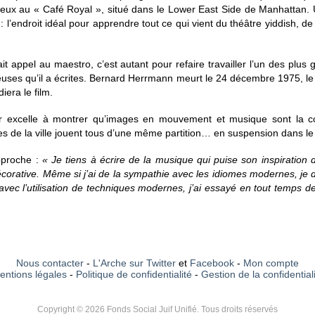
eux au « Café Royal », situé dans le Lower East Side de Manhattan. 
ve : l’endroit idéal pour apprendre tout ce qui vient du théâtre yiddish, de
it appel au maestro, c’est autant pour refaire travailler l’un des plus
ses qu’il a écrites. Bernard Herrmann meurt le 24 décembre 1975, le s
iera le film.
ur excelle à montrer qu’images en mouvement et musique sont la co
es de la ville jouent tous d’une même partition… en suspension dans l
proche :
« Je tiens à écrire de la musique qui puise son inspiration d
rative. Même si j’ai de la sympathie avec les idiomes modernes, je dé
t avec l’utilisation de techniques modernes, j’ai essayé en tout temps 
Nous contacter
-
L'Arche sur Twitter
et
Facebook
-
Mon compte
entions légales
-
Politique de confidentialité
-
Gestion de la confidential
Copyright © 2026 Fonds Social Juif Unifié. Tous droits réservés