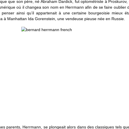
ique que son père, né Abraham Dardick, fut optométriste à Proskurov, u
Amérique où il changea son nom en Herrmann afin de se faire oublier d
penser ainsi qu’il appartenait à une certaine bourgeoisie mieux éta
ra à Manhattan Ida Gorenstein, une vendeuse pieuse née en Russie.
ses parents, Herrmann, se plongeait alors dans des classiques tels que