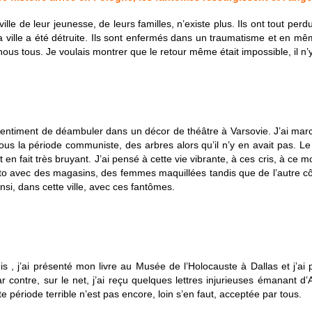
e de leur jeunesse, de leurs familles, n’existe plus. Ils ont tout perdu
r la ville a été détruite. Ils sont enfermés dans un traumatisme et en m
ous tous. Je voulais montrer que le retour même était impossible, il n’
sentiment de déambuler dans un décor de théâtre à Varsovie. J’ai marché
us la période communiste, des arbres alors qu’il n’y en avait pas. Le 
t en fait très bruyant. J’ai pensé à cette vie vibrante, à ces cris, à ce 
etto avec des magasins, des femmes maquillées tandis que de l’autre côté
i, dans cette ville, avec ces fantômes.
is , j’ai présenté mon livre au Musée de l’Holocauste à Dallas et j’ai
ar contre, sur le net, j’ai reçu quelques lettres injurieuses émanant d
e période terrible n’est pas encore, loin s’en faut, acceptée par tous.