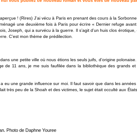
’hui vous publiez ce nouveau roman et vous êtes de nouveau parisi
aperçue ! (Rires) J’ai vécu à Paris en prenant des cours à la Sorbonne, p
 déménagé une deuxième fois à Paris pour écrire « Dernier refuge avant 
is, Joseph, qui a survécu à la guerre. Il s’agit d’un huis clos érotique,
uerre. C’est mon thème de prédilection.
ns une petite ville où nous étions les seuls juifs, d’origine polonaise. 
ge de 11 ans, je me suis faufilée dans la bibliothèque des grands et j
 a eu une grande influence sur moi. Il faut savoir que dans les années 
it très peu de la Shoah et des victimes, le sujet était occulté aux État
. Photo de Daphne Youree