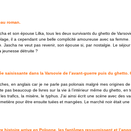
eau roman.
 Jascha et son épouse Lilka, tous les deux survivants du ghetto de Varso
olage, il a cependant une belle complicité amoureuse avec sa femme.
site. Jascha ne veut pas revenir, son épouse si, par nostalgie. Le séjou
a jeunesse détruite ?
ée saisissante dans la Varsovie de l’avant-guerre puis du ghetto.
rches, en anglais car je ne parle pas polonais malgré mes origines de 
iste pas beaucoup de livres sur la vie à l’intérieur même du ghetto, en 
 les trafics, la misère, le typhus. J’ai ainsi écrit une scène avec des 
imetière pour être ensuite tuées et mangées. Le marché noir était une 
re histoire arrive en Pologne, les fantômes ressurgissent et l’a