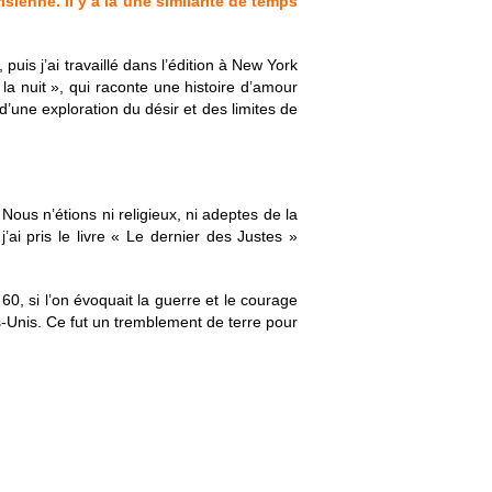
enne. Il y a là une similarité de temps
uis j’ai travaillé dans l’édition à New York
la nuit », qui raconte une histoire d’amour
 d’une exploration du désir et des limites de
Nous n’étions ni religieux, ni adeptes de la
’ai pris le livre « Le dernier des Justes »
60, si l’on évoquait la guerre et le courage
s-Unis. Ce fut un tremblement de terre pour