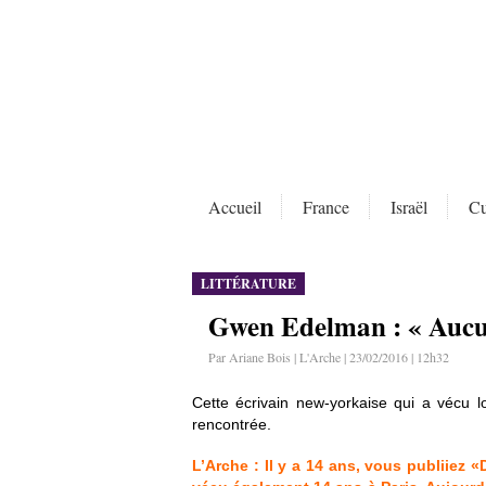
Accueil
France
Israël
Cu
LITTÉRATURE
Gwen Edelman : « Aucun
Par Ariane Bois | L'Arche | 23/02/2016 | 12h32
Cette écrivain new-yorkaise qui a vécu 
rencontrée.
L’Arche :
Il y a 14 ans, vous publiiez 