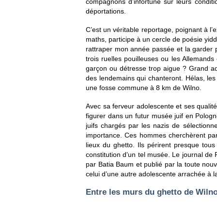
compagnons d’infortune sur leurs conditio
déportations.
C’est un véritable reportage, poignant à l’
maths, participe à un cercle de poésie yidd
rattraper mon année passée et la garder p
trois ruelles pouilleuses ou les Allemands
garçon ou détresse trop aigue ? Grand adm
des lendemains qui chanteront. Hélas, les 
une fosse commune à 8 km de Wilno.
Avec sa ferveur adolescente et ses qualité
figurer dans un futur musée juif en Polog
juifs chargés par les nazis de sélection
importance. Ces hommes cherchèrent par t
lieux du ghetto. Ils périrent presque tous
constitution d’un tel musée. Le journal de
par Batia Baum et publié par la toute nouv
celui d’une autre adolescente arrachée à l
Entre les murs du ghetto de Wiln