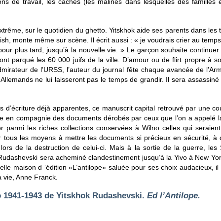
ns de travail, les caches (les malines dans lesquelles des familles
extrême, sur le quotidien du ghetto. Yitskhok aide ses parents dans les 
ish, monte même sur scène. Il écrit aussi : « je voudrais crier au temps
our plus tard, jusqu’à la nouvelle vie. » Le garçon souhaite continuer
 ont parqué les 60 000 juifs de la ville. D’amour ou de flirt propre à 
irateur de l’URSS, l’auteur du journal fête chaque avancée de l’Arm
Allemands ne lui laisseront pas le temps de grandir. Il sera assassiné
s d’écriture déjà apparentes, ce manuscrit capital retrouvé par une cous
ne en compagnie des documents dérobés par ceux que l’on a appelé la
ner parmi les riches collections conservées à Wilno celles qui serai
ous les moyens à mettre les documents si précieux en sécurité, à ca
 lors de la destruction de celui-ci. Mais à la sortie de la guerre, le
 Rudashevski sera acheminé clandestinement jusqu’à la Yivo à New York
elle maison d ‘édition «L’antilope» saluée pour ses choix audacieux, 
a vie, Anne Franck.
o 1941-1943 de Yitskhok Rudashevski.
Ed l’Antilope.