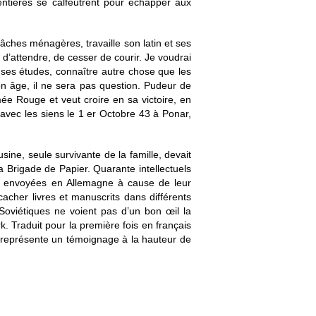
 entières se calfeutrent pour échapper aux
tâches ménagères, travaille son latin et ses
 d’attendre, de cesser de courir. Je voudrai
 ses études, connaître autre chose que les
son âge, il ne sera pas question. Pudeur de
ée Rouge et veut croire en sa victoire, en
 avec les siens le 1 er Octobre 43 à Ponar,
ine, seule survivante de la famille, devait
 Brigade de Papier. Quarante intellectuels
ent envoyées en Allemagne à cause de leur
cher livres et manuscrits dans différents
s Soviétiques ne voient pas d’un bon œil la
. Traduit pour la première fois en français
il représente un témoignage à la hauteur de