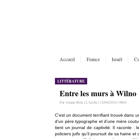
Accueil
France
Israël
Cu
LITTÉRATURE
Entre les murs à Wilno
Par Ariane Bois | L'Arche | 12/04/2016 | 9h04
C’est un document terrifiant trouvé dans u
d’un père typographe et d’une mère coutur
tient un journal de captivité. Il raconte 
policiers juifs qu’il poursuit de sa haine e