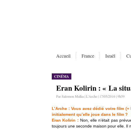
Accueil
France
Israël
Cu
CINÉMA
Eran Kolirin : « La situ
Par Salomon Malka | L'Arche | 17/05/2016 | 9h59
L’Arche : Vous avez dédié votre film (« 
initialement qu’elle joue dans le film ?
Eran Kolirin :
Non, elle n’était pas prévu
toujours une seconde maison pour elle. Il m