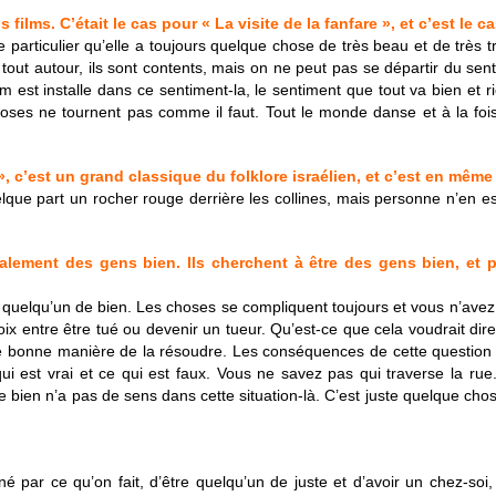
ilms. C’était le cas pour « La visite de la fanfare », et c’est le c
e particulier qu’elle a toujours quelque chose de très beau et de très
t tout autour, ils sont contents, mais on ne peut pas se départir du s
film est installe dans ce sentiment-la, le sentiment que tout va bien et
ses ne tournent pas comme il faut. Tout le monde danse et à la fois 
», c’est un grand classique du folklore israélien, et c’est en mêm
uelque part un rocher rouge derrière les collines, mais personne n’en e
alement des gens bien. Ils cherchent à être des gens bien, et 
e quelqu’un de bien. Les choses se compliquent toujours et vous n’avez p
ix entre être tué ou devenir un tueur. Qu’est-ce que cela voudrait dire
 de bonne manière de la résoudre. Les conséquences de cette questio
qui est vrai et ce qui est faux. Vous ne savez pas qui traverse la ru
 de bien n’a pas de sens dans cette situation-là. C’est juste quelque c
nné par ce qu’on fait, d’être quelqu’un de juste et d’avoir un chez-soi, 