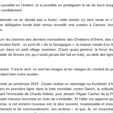
possible en l’évitant, et si possible en protégeant la vie de leurs trou
ne sordidement.
rnationale ne se décide pas à fouler, cette armée s’y sent seule et
ne délégation kurde était venue recueillir une ovation à Cannes, lor
r.
rir les chemins des derniers monastères des Chrétiens d’Orient, des c
oncées fierté : un pont dit « de la Synagogue », la maison natale d’un fu
 dans un petit village araméen. D’avis quasi général, la force du
aide de drones (ce qui n’avait jamais été fait en Irak), au-delà des lig
tre. C’est le récit, ce sont les images et les visages du combat du p
éritent bien notre soutien…
onte au printemps 2015. J’avais réalisé un reportage au Kurdistan d’Ir
tion en première ligne dans la lutte mondiale contre Daech, la solitu
 devant l’immeuble de Charlie Hebdo, puis devant l’Hyper Cacher de l
ette menace terroriste en train de s’emballer. Et l’idée est apparue 
ise, si cet ennemi nouveau est, le plus souvent, insaisissable et invis
nement et de commandement, ses arrières – et que, là, en revanche, il