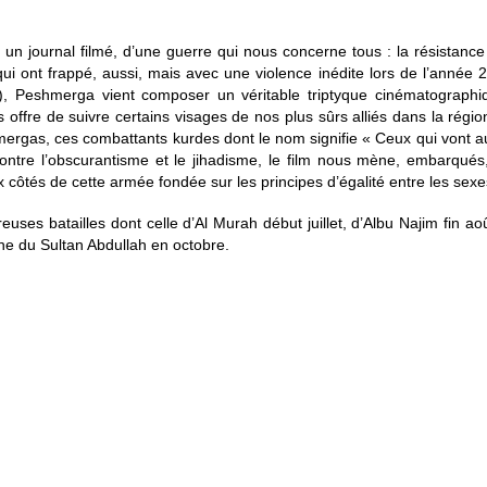
un journal filmé, d’une guerre qui nous concerne tous : la résistance 
 ont frappé, aussi, mais avec une violence inédite lors de l’année 
, Peshmerga vient composer un véritable triptyque cinématographiqu
offre de suivre certains visages de nos plus sûrs alliés dans la région,
mergas, ces combattants kurdes dont le nom signifie « Ceux qui vont au
 contre l’obscurantisme et le jihadisme, le film nous mène, embarqué
côtés de cette armée fondée sur les principes d’égalité entre les sexes 
uses batailles dont celle d’Al Murah début juillet, d’Albu Najim fin 
ine du Sultan Abdullah en octobre.