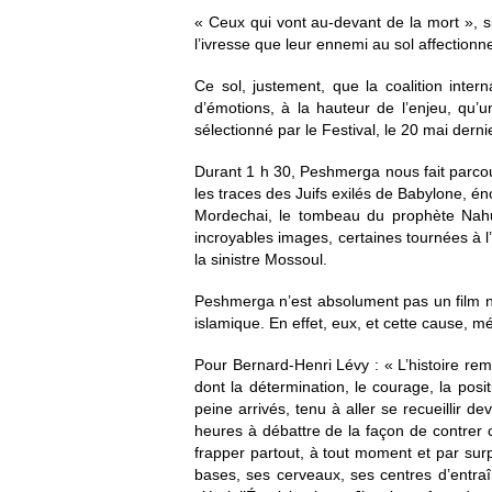
« Ceux qui vont au-devant de la mort », si 
l’ivresse que leur ennemi au sol affection
Ce sol, justement, que la coalition inte
d’émotions, à la hauteur de l’enjeu, qu’u
sélectionné par le Festival, le 20 mai dernie
Durant 1 h 30, Peshmerga nous fait parcou
les traces des Juifs exilés de Babylone, én
Mordechai, le tombeau du prophète Nahum
incroyables images, certaines tournées à l’
la sinistre Mossoul.
Peshmerga n’est absolument pas un film neu
islamique. En effet, eux, et cette cause, m
Pour Bernard-Henri Lévy : « L’histoire rem
dont la détermination, le courage, la posi
peine arrivés, tenu à aller se recueillir
heures à débattre de la façon de contrer c
frapper partout, à tout moment et par surpr
bases, ses cerveaux, ses centres d’entraî