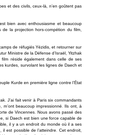
pes et des civils, ceux-là, n’en goûtent pas
 c’est bien avec enthousiasme et beaucoup
s de la projection hors-compétion du film,
amps de réfugiés Yézidis, et retourner sur
tur Ministre de la Défense d’Israël, Yitzhak
 film réside également dans celle de ses
nes kurdes, survolant les lignes de Daech et
euple Kurde en première ligne contre l’État
ak. J’ai fait venir à Paris six commandants
de, m’ont beaucoup impressionné. Ils ont, à
a Porte de Vincennes. Nous avons passé des
que, si Daech est bien une force capable de
ible, il y a un endroit du monde où il a ses
 est possible de l’atteindre. Cet endroit,