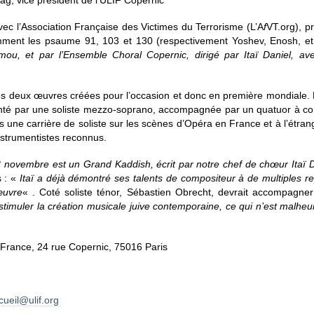
tag, vice président de l’ULIF Copernic
ec l’Association Française des Victimes du Terrorisme (L’A
f
VT.org), 
tamment les psaume 91, 103 et 130 (respectivement Yoshev, Enosh, 
u, et par l’Ensemble Choral Copernic, dirigé par Itaï Daniel
, av
 deux œuvres créées pour l’occasion et donc en première mondiale. 
nté par une soliste mezzo-soprano, accompagnée par un quatuor à cor
 une carrière de soliste sur les scènes d’Opéra en France et à l’étra
strumentistes reconnus.
13 novembre est un
Grand Kaddish
, écrit par notre chef de chœur Itaï 
s : «
Itaï a déjà démontré ses talents de compositeur à de multiples re
œuvre
« . Coté soliste ténor, Sébastien Obrecht, devrait accompagner 
e stimuler la création musicale juive contemporaine, ce qui n’est malh
e France, 24 rue Copernic, 75016 Paris
cueil@ulif.org