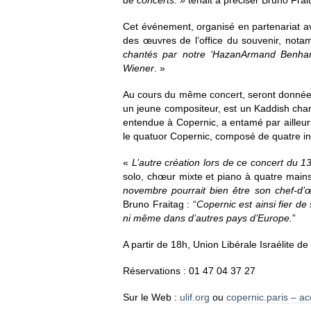
de concerts. »
tenait à préciser Bruno Frai
Cet événement, organisé en partenariat av
des œuvres de l’office du souvenir, no
chantés par notre ‘Hazan
Armand Benhamo
Wiener
. »
Au cours du même concert, seront données
un jeune compositeur, est un Kaddish cha
entendue à Copernic, a entamé par ailleurs
le quatuor Copernic, composé de quatre in
«
L’autre création lors de ce concert du 
solo, chœur mixte et piano à quatre main
novembre pourrait bien être son chef-d’
Bruno Fraitag : “
Copernic est ainsi fier d
ni même dans d’autres pays d’Europe.
”
A partir de 18h, Union Libérale Israélite d
Réservations : 01 47 04 37 27
Sur le Web :
ulif.org
ou
copernic.paris – ac