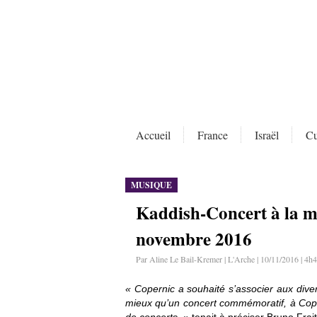
Accueil
France
Israël
Cu
MUSIQUE
Kaddish-Concert à la mé
novembre 2016
Par Aline Le Bail-Kremer | L'Arche | 10/11/2016 | 4h
« Copernic a souhaité s’associer aux div
mieux qu’un concert commémoratif, à Coper