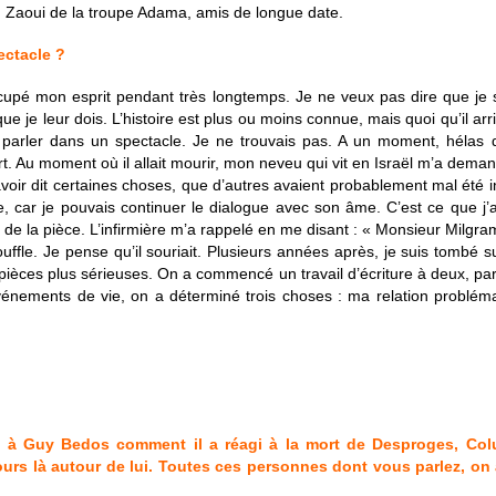
an Zaoui de la troupe Adama, amis de longue date.
ectacle ?
ccupé mon esprit pendant très longtemps. Je ne veux pas dire que je
 je leur dois. L’histoire est plus ou moins connue, mais quoi qu’il ar
 parler dans un spectacle. Je ne trouvais pas. A un moment, hélas 
 Au moment où il allait mourir, mon neveu qui vit en Israël m’a demandé
avoir dit certaines choses, que d’autres avaient probablement mal été in
car je pouvais continuer le dialogue avec son âme. C’est ce que j’ai 
orti de la pièce. L’infirmière m’a rappelé en me disant : « Monsieur Milgra
fle. Je pense qu’il souriait. Plusieurs années après, je suis tombé su
 pièces plus sérieuses. On a commencé un travail d’écriture à deux, par 
vénements de vie, on a déterminé trois choses : ma relation problém
 à Guy Bedos comment il a réagi à la mort de Desproges, Coluch
jours là autour de lui. Toutes ces personnes dont vous parlez, on