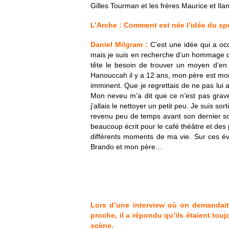
Gilles Tourman et les frères Maurice et Il
L’Arche : Comment est née l’idée du sp
Daniel Milgram :
C’est une idée qui a o
mais je suis en recherche d’un hommage que
tête le besoin de trouver un moyen d’en
Hanouccah il y a 12 ans, mon père est mort.
imminent. Que je regrettais de ne pas lui 
Mon neveu m’a dit que ce n’est pas grave, 
j’allais le nettoyer un petit peu. Je suis s
revenu peu de temps avant son dernier souf
beaucoup écrit pour le café théâtre et des
différents moments de ma vie. Sur ces é
Brando et mon père…
Lors d’une interview où on demandait
proche, il a répondu qu’ils étaient tou
scène.