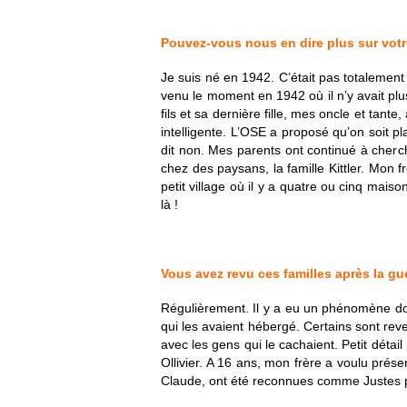
Pouvez-vous nous en dire plus sur vot
Je suis né en 1942. C’était pas totalement 
venu le moment en 1942 où il n’y avait plus
fils et sa dernière fille, mes oncle et ta
intelligente. L’OSE a proposé qu’on soit pl
dit non. Mes parents ont continué à cherc
chez des paysans, la famille Kittler. Mon 
petit village où il y a quatre ou cinq mai
là !
Vous avez revu ces familles après la gu
Régulièrement. Il y a eu un phénomène dont
qui les avaient hébergé. Certains sont rev
avec les gens qui le cachaient. Petit déta
Ollivier. A 16 ans, mon frère a voulu présen
Claude, ont été reconnues comme Justes 