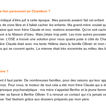
re lien personnel au Chambon ?
indiqué d’être juif à cette époque. Mes parents avaient fait cet enfant.
 de zone libre et il fallait cacher les enfants. Ma grand-mère voulait qu
nte, ainsi que mon frère Claude et moi, restions ensemble. Qu’on soit ca
acé à la Maison d’Izieu. Mais j’étais trop petit. Les trois autres pouv
her. L’OSE a trouvé une solution pour nous quatre juste à côté du Ch
frère Claude était avec ma tante Hélène dans la famille Ollivier et mo
sons qui se courent après. La mienne était très excentrée au milieu des 
erre ?
 il faut parler. De nombreuses familles, pour des raisons qui leur app
enus. Pour nous, le moteur de tout cela a été mon frère Claude qui a é
il presque psychanalytique : ma mère s’appelait Berthe et la jeune fe
ter sa fiancé à Berthe Ollivier. Il a renoué un contact qui n’a jamais c
par Yad Vashem grâce aux dossiers préparés par mon père.