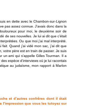
 suis en dette avec le Chambon-sur-Lignon
rive pas assez connue. J’avais donc dans la
douloureux pour moi, le deuxième soir de
 de ses nouvelles. Je lui ai dit que c’était
terprétées. Ou que moi j’ai mal interprété.
fait. Quand j’ai vidé mon sac, j’ai dit que
m, votre père est en train de passer. Je suis
r un ami qui s’appelle Gilles Tourman. Il a
des espèce d’interviews où je lui racontais
atique au judaïsme, mon rapport à Marlon
e et d’autres confrêres dont il était
 a l’impression que vous les tutoyez sur