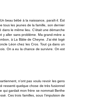
 Un beau bébé à la naissance, paraît-il. Est
e tous les jeunes de la famille, son dernier
ché dans le même lieu. C’était une démarche
aient y aller sans problème. Ma grand-mère a
ambon, à La Bâtie de Cheyne. J’ai été logé
n oncle Léon chez les Cros. Tout ça dans un
bois. On a eu la chance de survivre. On est
artiennent, n’ont pas voulu revoir les gens
té ressenti quelque chose de très fusionnel
mme qui gardait mon frère se nommait Berthe
essé. Ces trois familles, sous l’impulsion de