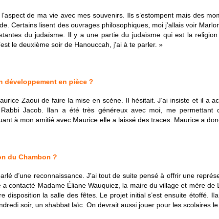
d l’aspect de ma vie avec mes souvenirs. Ils s’estompent mais des mo
ide. Certains lisent des ouvrages philosophiques, moi j’allais voir Marl
stantes du judaïsme. Il y a une partie du judaïsme qui est la religion
st le deuxième soir de Hanouccah, j’ai à te parler. »
on développement en pièce ?
urice Zaoui de faire la mise en scène. Il hésitait. J’ai insiste et il a 
s Rabbi Jacob. Ilan a été très généreux avec moi, me permettan
 à mon amitié avec Maurice elle a laissé des traces. Maurice a donc
ion du Chambon ?
i parlé d’une reconnaissance. J’ai tout de suite pensé à offrir une repré
e a contacté Madame Éliane Wauquiez, la maire du village et mère de
 disposition la salle des fêtes. Le projet initial s’est ensuite étoffé. I
di soir, un shabbat laïc. On devrait aussi jouer pour les scolaires le 