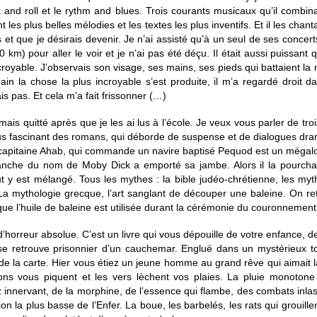
ck and roll et le rythm and blues. Trois courants musicaux qu’il combi
s plus belles mélodies et les textes les plus inventifs. Et il les chantai
as et que je désirais devenir. Je n’ai assisté qu’à un seul de ses concer
 km) pour aller le voir et je n’ai pas été déçu. Il était aussi puissant q
t incroyable. J’observais son visage, ses mains, ses pieds qui battaient 
ain la chose la plus incroyable s’est produite, il m’a regardé droit
 pas. Et cela m’a fait frissonner (…)
mais quitté après que je les ai lus à l’école. Je veux vous parler de tro
us fascinant des romans, qui déborde de suspense et de dialogues drama
ux capitaine Ahab, qui commande un navire baptisé Pequod est un méga
nche du nom de Moby Dick a emporté sa jambe. Alors il la pourchass
out y est mélangé. Tous les mythes : la bible judéo-chrétienne, les my
 La mythologie grecque, l’art sanglant de découper une baleine. On re
 l’huile de baleine est utilisée durant la cérémonie du couronnemen
d’horreur absolue. C’est un livre qui vous dépouille de votre enfance, 
se retrouve prisonnier d’un cauchemar. Englué dans un mystérieux tou
 de la carte. Hier vous étiez un jeune homme au grand rêve qui aimait 
relons vous piquent et les vers lèchent vos plaies. La pluie monoto
innervant, de la morphine, de l’essence qui flambe, des combats inla
ion la plus basse de l’Enfer. La boue, les barbelés, les rats qui grouill