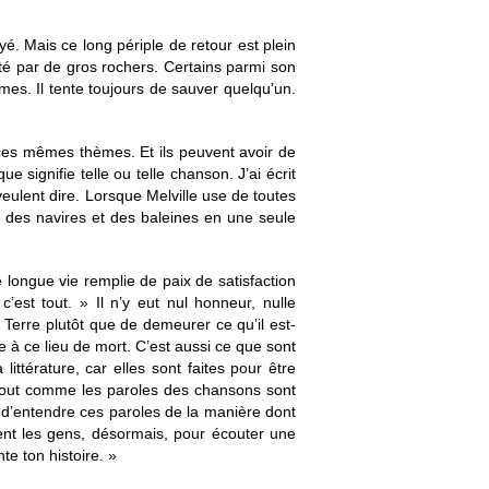
. Mais ce long périple de retour est plein
oté par de gros rochers. Certains parmi son
es. Il tente toujours de sauver quelqu’un.
 ces mêmes thèmes. Et ils peuvent avoir de
 signifie telle ou telle chanson. J’ai écrit
ulent dire. Lorsque Melville use de toutes
r, des navires et des baleines en une seule
 longue vie remplie de paix de satisfaction
c’est tout. » Il n’y eut nul honneur, nulle
e Terre plutôt que de demeurer ce qu’il est-
le à ce lieu de mort. C’est aussi ce que sont
ttérature, car elles sont faites pour être
 Tout comme les paroles des chansons sont
é d’entendre ces paroles de la manière dont
sent les gens, désormais, pour écouter une
e ton histoire. »