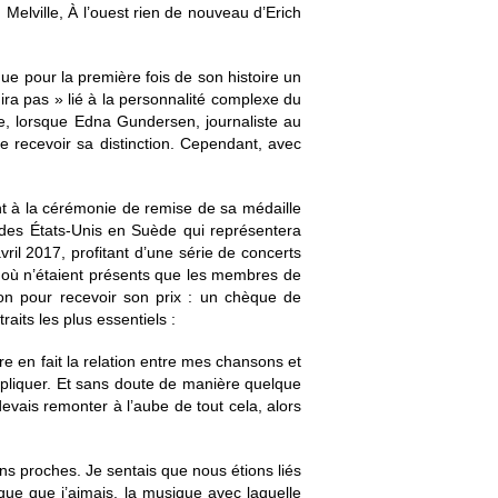
Melville, À l’ouest rien de nouveau d’Erich
ue pour la première fois de son histoire un
ira pas » lié à la personnalité complexe du
, lorsque Edna Gundersen, journaliste au
de recevoir sa distinction. Cependant, avec
nt à la cérémonie de remise de sa médaille
e des États-Unis en Suède qui représentera
ril 2017, profitant d’une série de concerts
s où n’étaient présents que les membres de
non pour recevoir son prix : un chèque de
aits les plus essentiels :
re en fait la relation entre mes chansons et
l’expliquer. Et sans doute de manière quelque
devais remonter à l’aube de tout cela, alors
ions proches. Je sentais que nous étions liés
ue que j’aimais, la musique avec laquelle