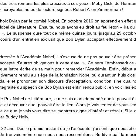
 des trois romans les plus cruciaux à ses yeux : Moby Dick, de Herman 
incroyables notes de lecture signées Robert Allen Zimmerman !
u choix Dylan par le comité Nobel. En octobre 2016 on apprend en effet q
bel de Littérature. Ensuite, nous avons eu droit au feuilleton « ira ou 
 ». Le suspense dure tout de même quinze jours, jusqu’au 29 octobre
 cours d’un entretien exclusif que Bob Dylan acceptait effectivement 
dressée à l’Académie Nobel, il s’excuse de ne pas pouvoir être prése
jà accepté d’autres obligations à cette date. ». Ce sera l’Ambassadric
gue lettre écrite de sa main pour remercier l’Académie. Enfin, début av
tivement rendu au siège de la fondation Nobel où durant un huis clo
daille et prononcer son discours d’acceptation, condition sine qua 
tégralité du speech de Bob Dylan est enfin rendu public, en voici les extr
e Prix Nobel de Littérature, je me suis alors demandé quelle pouvait êt
ère et découvrir quel pouvait être le lien. Alors je vais tenter de vous 
 ce que je vais vous dire se montrera digne d’intérêt et résolu. Si je 
par Buddy Holly.
 22 ans. Dès le premier instant où je l’ai écouté, j’ai senti que nous ét
. Je trouvais même que nous nous ressemblions. Buddy jouait la musiq