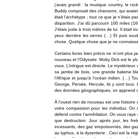
j’avais grandi : la musique country, le ro
Buddy composait des chansons, qui avaient le
était l’archétype ; tout ce que je n’étais p
disparition. J’ai dû parcourir 100 miles (160
J’étais juste à trois mètres de lui. Il étai
yeux derrière les verres (…) Et puis soud
chose. Quelque chose que je ne connaissais
Certains livres bien précis ne m’ont plus ja
nouveau et l’Odyssée. Moby Dick est le pl
vous. L’intrigue est directe. Le mystérie
sa jambe de bois, une grande baleine bla
l’Afrique et jusqu’à l’océan indien. (…) T
George, Persée, Hercule, ils y sont tous.
des données géographiques, on apprend que
À l’ouest rien de nouveau est une histoire 
votre compassion pour les individus. On 
défend contre l’annihilation. On vous raye
que destruction. Jour après jour, les f
incessants, des gaz empoisonnés, des gaz 
au typhus, à la dysenterie . Ceci est la rég