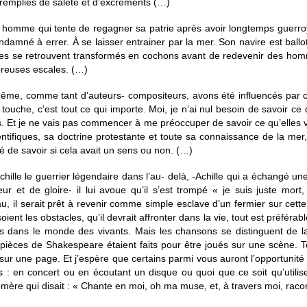
 remplies de saleté et d’excréments (…)
 homme qui tente de regagner sa patrie après avoir longtemps guerroyé
ndamné à errer. À se laisser entrainer par la mer. Son navire est ball
es se retrouvent transformés en cochons avant de redevenir des homm
breuses escales. (…)
-même, comme tant d’auteurs- compositeurs, avons été influencés par
che, c’est tout ce qui importe. Moi, je n’ai nul besoin de savoir ce que
t je ne vais pas commencer à me préoccuper de savoir ce qu’elles ve
entifiques, sa doctrine protestante et toute sa connaissance de la me
cié de savoir si cela avait un sens ou non. (…)
ille le guerrier légendaire dans l’au- delà, -Achille qui a échangé une
 et de gloire- il lui avoue qu’il s’est trompé « je suis juste mort, 
eau, il serait prêt à revenir comme simple esclave d’un fermier sur cett
ent les obstacles, qu’il devrait affronter dans la vie, tout est préférab
dans le monde des vivants. Mais les chansons se distinguent de la li
 pièces de Shakespeare étaient faits pour être joués sur une scène.
 sur une page. Et j’espère que certains parmi vous auront l’opportunit
 : en concert ou en écoutant un disque ou quoi que ce soit qu’utili
mère qui disait : « Chante en moi, oh ma muse, et, à travers moi, racont