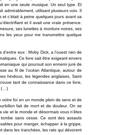
nait en une seule musique. Un seul type. Et
t admirablement, utilisant plusieurs voix. Il
ts et c’était à peine quelques jours avant sa
u’électrifiant et il avait une vraie présence.
la mesure, ses lunettes à monture noires, ses
 dans les yeux pour me transmettre quelque
is d’entre eux : Moby Dick, a l’ouest rien de
tiques. Ce livre sait être exigeant envers
lomaniaque qui poursuit son ennemi juré de
e au fil de l’océan Atlantique, autour de
thes hindous, les légendes anglaises, Saint
trouve tant de connaissance dans ce livre,
t (…)
de votre foi en un monde plein de sens et de
rbillon fait de mort et de douleur. On se
la vie et le monde et désormais vous n’êtes
ne tombe sans cesse. Ce sont des assauts
ssables pour manger, échapper à la grippe,
ent dans les tranchées, les rats qui dévorent