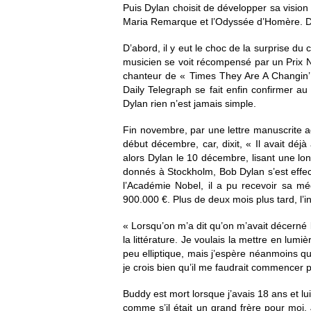
Puis Dylan choisit de développer sa vision
Maria Remarque et l’Odyssée d’Homère. D’
D’abord, il y eut le choc de la surprise d
musicien se voit récompensé par un Prix No
chanteur de « Times They Are A Changin’
Daily Telegraph se fait enfin confirmer au
Dylan rien n’est jamais simple.
Fin novembre, par une lettre manuscrite a
début décembre, car, dixit, « Il avait dé
alors Dylan le 10 décembre, lisant une lon
donnés à Stockholm, Bob Dylan s’est effec
l’Académie Nobel, il a pu recevoir sa mé
900.000 €. Plus de deux mois plus tard, l’in
« Lorsqu’on m’a dit qu’on m’avait décerné l
la littérature. Je voulais la mettre en lumi
peu elliptique, mais j’espère néanmoins que
je crois bien qu’il me faudrait commencer 
Buddy est mort lorsque j’avais 18 ans et lui
comme s’il était un grand frère pour moi