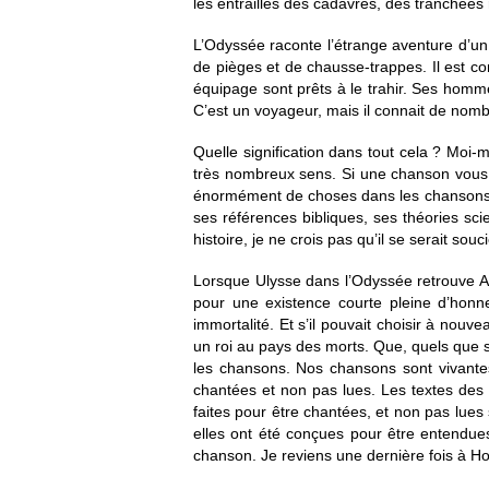
les entrailles des cadavres, des tranchées
L’Odyssée raconte l’étrange aventure d’un
de pièges et de chausse-trappes. Il est co
équipage sont prêts à le trahir. Ses homm
C’est un voyageur, mais il connait de nom
Quelle signification dans tout cela ? Moi
très nombreux sens. Si une chanson vous tou
énormément de choses dans les chansons. E
ses références bibliques, ses théories sci
histoire, je ne crois pas qu’il se serait sou
Lorsque Ulysse dans l’Odyssée retrouve Ach
pour une existence courte pleine d’honneur
immortalité. Et s’il pouvait choisir à nouv
un roi au pays des morts. Que, quels que soi
les chansons. Nos chansons sont vivantes 
chantées et non pas lues. Les textes des
faites pour être chantées, et non pas lues
elles ont été conçues pour être entendues
chanson. Je reviens une dernière fois à Ho