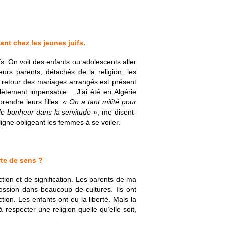
nt chez les jeunes juifs.
s. On voit des enfants ou adolescents aller
rs parents, détachés de la religion, les
 retour des mariages arrangés est présent
plètement impensable… J’ai été en Algérie
rendre leurs filles.
« On a tant milité pour
 de bonheur dans la servitude »
, me disent-
igne obligeant les femmes à se voiler.
rte de sens ?
ction et de signification. Les parents de ma
ession dans beaucoup de cultures. Ils ont
ion. Les enfants ont eu la liberté. Mais la
especter une religion quelle qu’elle soit,