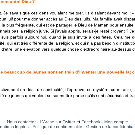
 rencontré Dieu ?
t. Je savais que ces gens voulaient me tuer. Ils disaient devant moi :
«
un juif pour me donner accès au Dieu des juifs. Ma famille avait dispa
eu la plus fréquente, qui est de partager le Dieu de Maman pour ensuite 
nnais pas la religion juive. Si j’avais appris, serais-je resté croyant ? 
e suis parfois aujourd’hui, quand je suis invité à des fêtes. Cela m
alité, qui est très différente de la religion, et qui n’a pas besoin d’instit
d’être, une élévation vers quelque chose d’extraordinaire au-dessus de
que beaucoup de jeunes sont en train d’inventer une nouvelle façon
ctivement un désir de spiritualité, d’éprouver ce mystère, ce miracle, c
té de jeunes qui veulent se soumettre parce qu’ils sont sécurisés et tra
Nous contacter
-
L'Arche sur Twitter
et
Facebook
-
Mon compte
entions légales
-
Politique de confidentialité
-
Gestion de la confidential