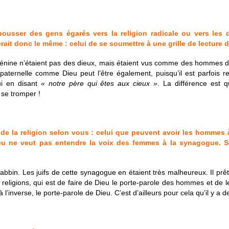
ousser des gens égarés vers la religion radicale ou vers les di
ait donc le même : celui de se soumettre à une grille de lecture 
énine n’étaient pas des dieux, mais étaient vus comme des hommes de qu
paternelle comme Dieu peut l’être également, puisqu’il est parfois 
ui en disant
« notre père qui êtes aux cieux »
. La différence est 
s se tromper !
 de la religion selon vous : celui que peuvent avoir les homme
eu ne veut pas entendre la voix des femmes à la synagogue. Se
rabbin. Les juifs de cette synagogue en étaient très malheureux. Il prêt
 religions, qui est de faire de Dieu le porte-parole des hommes et de
’inverse, le porte-parole de Dieu. C’est d’ailleurs pour cela qu’il y a 