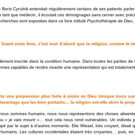
re Boris Cyrulnik entendait régulièrement certains de ses patients parler d
n tant que médecin, il écoutait ces témoignages sans cerner avec pré
 recherches sont exposées dans ce livre intitulé
Psychothérapie de Dieu
,
lisant votre livre, c’est tout d’abord que la religion, comme le r
ndément inscrite dans la condition humaine. Dans toutes les parties de 
mes capables de rendre vivante une représentation qui est totalement 
ute une propension plus forte à croire en Dieu lorsque nous som
avantage que les bien portants… la religion est-elle alors le pro
 nous sommes humains, nous nous représentons des choses absente
ou
« je vais mourir »
… tout cela nous rend vulnérables. Un individu 
 par le sujet à d’autres moments. Elie Wiesel, très croyant, disait q
s humains. Les cultures occidentales étaient très croyantes… puis, e