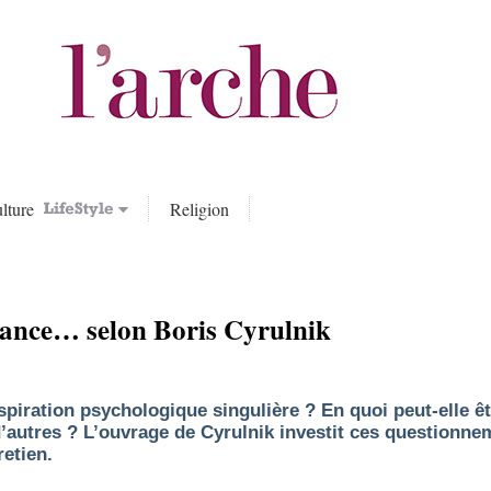
lture
Religion
royance… selon Boris Cyrulnik
spiration psychologique singulière ? En quoi peut-elle êtr
d’autres ? L’ouvrage de Cyrulnik investit ces questionn
etien.