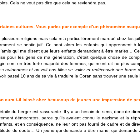
oins. Cela ne veut pas dire que cela ne reviendra pas.
ertaines cultures. Vous parlez par exemple d’un phénomène marqua
usieurs religions mais cela m’a particulièrement marqué chez les juif
ment se sentir juif. Ce sont alors les enfants qui apprennent à leu
d’amis qui me disent que leurs enfants demandent à être mariés… Ce
prise pour les gens de ma génération, c’était quelque chose de com
ie sont en très forte majorité des femmes, qui m’ont dit ne plus comp
es autonomes et on voit nos filles se voiler et redécouvrir une forme
oir passé 10 ans de sa vie à traduire le Coran sans trouver une seule l
ion aurait-il laissé chez beaucoup de jeunes une impression de pe
’étoile du berger est rassurante. Il y a un besoin de sens, donc de dire
rement démocrates, parce qu’ils avaient connu le nazisme et la répr
fants, et en conséquence, ne leur ont pas fourni de cadre et de direct
certitude du doute… Un jeune qui demande à être marié, qui demande à r