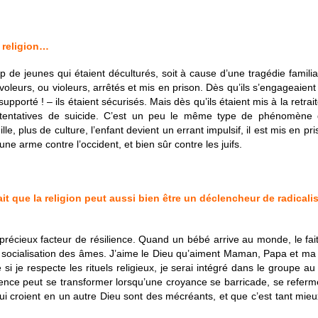
 religion…
up de jeunes qui étaient déculturés, soit à cause d’une tragédie familia
 voleurs, ou violeurs, arrêtés et mis en prison. Dès qu’ils s’engageaie
pporté ! – ils étaient sécurisés. Mais dès qu’ils étaient mis à la retrait
es tentatives de suicide. C’est un peu le même type de phénomène 
e, plus de culture, l’enfant devient un errant impulsif, il est mis en pri
une arme contre l’occident, et bien sûr contre les juifs.
it que la religion peut aussi bien être un déclencheur de radicalis
un précieux facteur de résilience. Quand un bébé arrive au monde, l
e socialisation des âmes. J’aime le Dieu qu’aiment Maman, Papa et ma c
e si je respecte les rituels religieux, je serai intégré dans le groupe au
lience peut se transformer lorsqu’une croyance se barricade, se referm
ui croient en un autre Dieu sont des mécréants, et que c’est tant mieux 