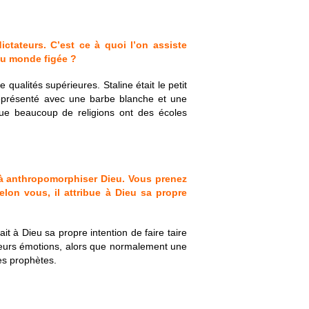
ctateurs. C’est ce à quoi l’on assiste
du monde figée ?
alités supérieures. Staline était le petit
représenté avec une barbe blanche et une
que beaucoup de religions ont des écoles
s à anthropomorphiser Dieu. Vous prenez
lon vous, il attribue à Dieu sa propre
ait à Dieu sa propre intention de faire taire
 leurs émotions, alors que normalement une
des prophètes.