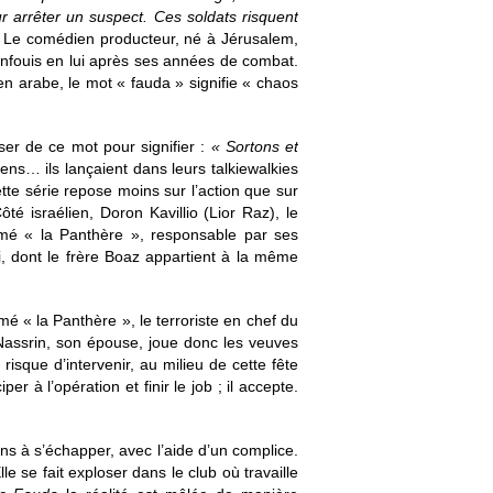
 arrêter un suspect. Ces soldats risquent
. Le comédien producteur, né à Jérusalem,
nfouis en lui après ses années de combat.
en arabe, le mot « fauda » signifie « chaos
ser de ce mot pour signifier :
« Sortons et
éliens… ils lançaient dans leurs talkiewalkies
ette série repose moins sur l’action que sur
é israélien, Doron Kavillio (Lior Raz), le
ommé « la Panthère », responsable par ses
li, dont le frère Boaz appartient à la même
 « la Panthère », le terroriste en chef du
. Nassrin, son épouse, joue donc les veuves
isque d’intervenir, au milieu de cette fête
 à l’opération et finir le job ; il accepte.
ins à s’échapper, avec l’aide d’un complice.
Elle se fait exploser dans le club où travaille