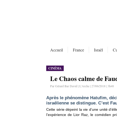
Accueil
France
Israël
Cu
CINÉMA
Le Chaos calme de Fau
Par Gérard Bar David | L'Arche | 27/06/2018 | 3h48
Après le phénomène
Hatufim
, dé
israélienne se distingue. C’est
Fa
Cette série dépeint la vie d’une unité d’éli
l’expérience de Lior Raz, le comédien pri