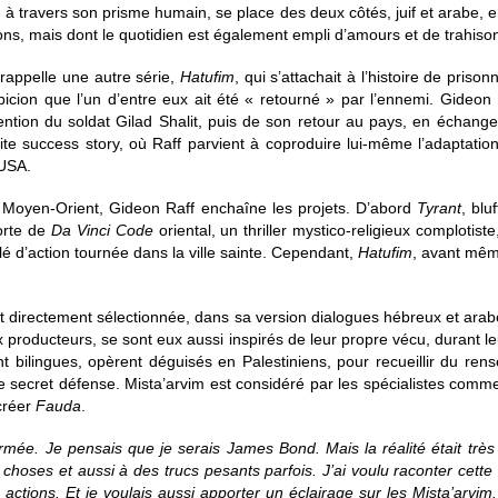
e, à travers son prisme humain, se place des deux côtés, juif et arabe, 
ions, mais dont le quotidien est également empli d’amours et de trahis
a
rappelle une autre série,
Hatufim
, qui s’attachait à l’histoire de pris
icion que l’un d’entre eux ait été « retourné » par l’ennemi. Gideon R
ention du soldat Gilad Shalit, puis de son retour au pays, en échang
aite success story, où Raff parvient à coproduire lui-même l’adaptati
 USA.
n Moyen-Orient, Gideon Raff enchaîne les projets. D’abord
Tyrant
, blu
orte de
Da Vinci Code
oriental, un thriller mystico-religieux complotist
élé d’action tournée dans la ville sainte. Cependant,
Hatufim
, avant mêm
nt directement sélectionnée, dans sa version dialogues hébreux et ara
x producteurs, se sont eux aussi inspirés de leur propre vécu, durant leur
bilingues, opèrent déguisés en Palestiniens, pour recueillir du ren
 secret défense. Mista’arvim est considéré par les spécialistes comme l’
 créer
Fauda
.
l’armée. Je pensais que je serais James Bond. Mais la réalité était tr
 choses et aussi à des trucs pesants parfois. J’ai voulu raconter cette h
 actions. Et je voulais aussi apporter un éclairage sur les Mista’arv