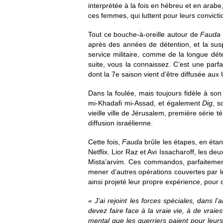
interprétée à la fois en hébreu et en arab
ces femmes, qui luttent pour leurs convict
Tout ce bouche-à-oreille autour de
Faud
après des années de détention, et la susp
service militaire, comme de la longue dét
suite, vous la connaissez. C’est une parf
dont la 7e saison vient d’être diffusée aux
Dans la foulée, mais toujours fidèle à so
mi-Khadafi mi-Assad, et également
Dig
, s
vieille ville de Jérusalem, première série t
diffusion israélienne.
Cette fois,
Fauda
brûle les étapes, en éta
Netflix. Lior Raz et Avi Issacharoff, les deu
Mista’arvim. Ces commandos, parfaitement 
mener d’autres opérations couvertes par le
ainsi projeté leur propre expérience, pour
« J’ai rejoint les forces spéciales, dans 
devez faire face à la vraie vie, à de vraies
mental que les guerriers paient pour leurs