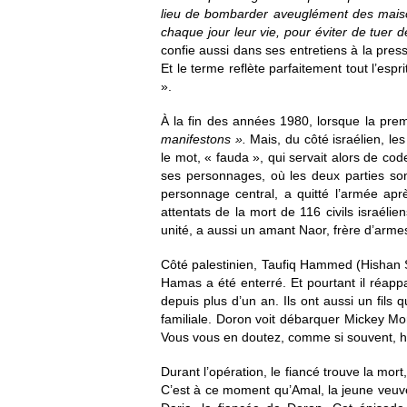
lieu de bombarder aveuglément des maison
chaque jour leur vie, pour éviter de tuer de
confie aussi dans ses entretiens à la pre
Et le terme reflète parfaitement tout l’es
».
À la fin des années 1980, lorsque la prem
manifestons ».
Mais, du côté israélien, les 
le mot, « fauda », qui servait alors de cod
ses personnages, où les deux parties sont
personnage central, a quitté l’armée apr
attentats de la mort de 116 civils israéli
unité, a aussi un amant Naor, frère d’arm
Côté palestinien, Taufiq Hammed (Hishan S
Hamas a été enterré. Et pourtant il réappa
depuis plus d’un an. Ils ont aussi un fils
familiale. Doron voit débarquer Mickey More
Vous vous en doutez, comme si souvent, hé
Durant l’opération, le fiancé trouve la mor
C’est à ce moment qu’Amal, la jeune veuv