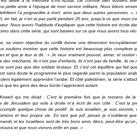
e est dédié à la mémoire d’Iris Azulai, car comme bien souvent av
t ma petite amie à l’époque de mon service militaire. Nous étions ensem
 Bethléem l’a poignardée à mort, ainsi que deux autres personnes. »
, 
t, en fait, je n’en ai pas parlé pendant 20 ans, jusqu’à ce que nous com
ur. Nous avons l’habitude d’expliquer que cette histoire est écrite da
stoires dans cette série, qui sont basées sur ce que nous avons tous véc
e, sa vision objective du conflit donne une dimension incroyablem
s voulions montrer que cette histoire est beaucoup plus complexe q
es et que je leur ai dit : « Je veux vraiment pouvoir, aimer, et vouloir
e des méchants. Ils n’ont pas d’enfants, ils n’ont pas de famille, ils ne
ne sont pas que des soldats brutaux. Et c’est cet équilibre qui fait qu
est sans doute le programme le plus regardé parmi la population arab
eulent également apprendre l’arabe. Et côté palestinien, la série s’attac
sons que les gens des deux bords l’apprécient autant.
 Koweït qui me disait : C’est la première fois que je ressens de la
de Jérusalem qui vote à droite m’a écrit de son côté : C’est la pre
complir quelque chose de positif. Je suis israélien, je suis sionist
pinions et leur propre vie. En tant que juif, jamais je n’oublierai 
emands et les Israéliens sont de très bons amis. Alors, peut-être qu’un
anouira et que nous vivrons enfin en paix. »