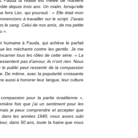
ec
Fauda
la réalité est mêlée de manière
ble depuis trois ans. Un matin, lorsqu’elle
se livre Lior, qui poursuit :
« Elle était mon
mencions à travailler sur le script. J’avais
ns le sang. Celui de nos amis, de ma petite
u ».
ent humaine à
Fauda
, qui achève le parfait
ue les méchants contre les gentils. Je me
 incarner tous les rôles de cette série. » La
 ressentent pas d’amour, ils n’ont rien. Nous
e le public peut ressentir de la compassion
e. De même, avec la popularité croissante
he aussi à honorer leur langue, leur culture
 compassion pour la partie israélienne »
,
mière fois que j’ai un sentiment pour les
e, mais je peux comprendre et accepter que
que dans les années 1940, nous avons subi
 jour, dans 50 ans, toute la haine que nous