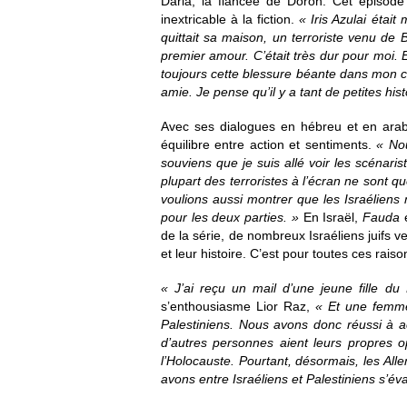
Daria, la fiancée de Doron. Cet épisod
inextricable à la fiction.
« Iris Azulai étai
quittait sa maison, un terroriste venu de
premier amour. C’était très dur pour moi. E
toujours cette blessure béante dans mon cœ
amie. Je pense qu’il y a tant de petites hi
Avec ses dialogues en hébreu et en arab
équilibre entre action et sentiments.
« Nou
souviens que je suis allé voir les scénarist
plupart des terroristes à l’écran ne sont qu
voulions aussi montrer que les Israéliens 
pour les deux parties. »
En Israël,
Fauda
de la série, de nombreux Israéliens juifs v
et leur histoire. C’est pour toutes ces rai
« J’ai reçu un mail d’une jeune fille du
s’enthousiasme Lior Raz,
« Et une femme 
Palestiniens. Nous avons donc réussi à ac
d’autres personnes aient leurs propres o
l’Holocauste. Pourtant, désormais, les All
avons entre Israéliens et Palestiniens s’év