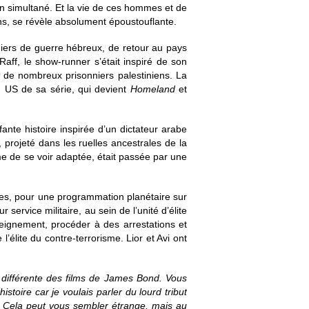
en simultané. Et la vie de ces hommes et de
ons, se révèle absolument époustouflante.
onniers de guerre hébreux, de retour au pays
aff, le show-runner s’était inspiré de son
e de nombreux prisonniers palestiniens. La
on US de sa série, qui devient
Homeland
et
ffante histoire inspirée d’un dictateur arabe
e, projeté dans les ruelles ancestrales de la
e de se voir adaptée, était passée par une
bes, pour une programmation planétaire sur
 service militaire, au sein de l’unité d’élite
seignement, procéder à des arrestations et
élite du contre-terrorisme. Lior et Avi ont
ès différente des films de James Bond. Vous
istoire car je voulais parler du lourd tribut
im. Cela peut vous sembler étrange, mais au