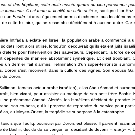
s et des hôpitaux, cette unité envoie quatre ou cinq personnes pour
s innocents. C’est toute la finalité de cette unité »
, souligne Lior Raz
sse que
Fauda
lui aura également permis d’exhumer tous les démons e
prit de cette histoire, qui ne ressemble décidément à aucune autre. Car 
ière Intifada a éclaté en Israël, la population arabe a commencé à u
soldats l’ont alors utilisé, lorsqu’on découvrait qu’ils étaient juifs isra
e d’alerte pour l’intervention des sauveteurs. Cependant, la force de c
 dépeintes de manière absolument symétrique. Et c’est troublant. Côt
ès un dernier fait d’armes, l’élimination d’un super-terroriste surn
ens. Doron s’est reconverti dans la culture des vignes. Son épouse Ga
es de Doron.
ulliman, fameux acteur arabe israélien), alias Abou Ahmad et surnommé
raît, bien vivant, pour assister au mariage de son petit frère Bashir
 qui se prénomme Ahmad. Alertés, les Israéliens décident de prendre le r
no, son ex-boss, qui lui propose de reprendre du service pour participer
las, au Moyen-Orient, la tragédie se superpose à la catastrophe.
t, tandis que Taufiq, poursuivi par Doron, est blessé. Il parvient néanmo
e de Bashir, décide de se venger, en décidant de devenir
« martyr »
. 