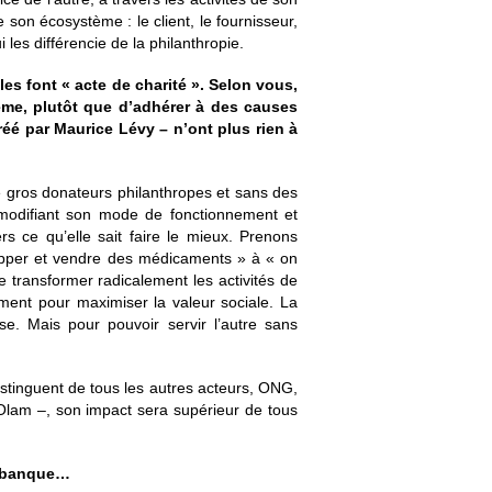
e son écosystème : le client, le fournisseur,
 les différencie de la philanthropie.
es font « acte de charité ». Selon vous,
tème, plutôt que d’adhérer à des causes
réé par Maurice Lévy – n’ont plus rien à
de gros donateurs philanthropes et sans des
modifiant son mode de fonctionnement et
rs ce qu’elle sait faire le mieux. Prenons
opper et vendre des médicaments » à « on
e transformer radicalement les activités de
rment pour maximiser la valeur sociale. La
se. Mais pour pouvoir servir l’autre sans
istinguent de tous les autres acteurs, ONG,
n Olam –, son impact sera supérieur de tous
ne banque…