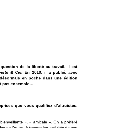
estion de la liberté au travail. Il est
berté & Cie.
En 2019, il a publié, avec
 désormais en poche dans une édition
nt
pas ensemble…
prises que vous qualifiez d’altruistes.
bienveillante », « amicale ». On a préféré
ice de l’autre, à travers les activités de son