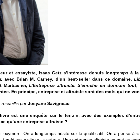
eur et essayiste, Isaac Getz s’intéresse depuis longtemps à la qu
ur, avec Brian M. Carne
y, d’un best-seller dans ce domaine,
Li
t Marbacher,
L’Entreprise altruiste. S’enrichir en donnant tout
,
tée. En principe, entreprise et altruiste sont des mots qui ne vo
 recueillis par
Josyane Savigneau
 livre est une enquête sur le terrain, avec des exemples d’entre
ce qu’une entreprise altruiste ?
n oxymore. On a longtemps hésité sur le qualificatif. On a pensé à « 
e, fondé sur « alter », « autre ». Une entreprise altruiste se met au serv