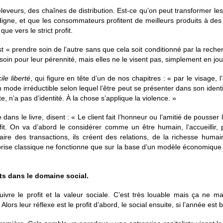
s éleveurs, des chaînes de distribution. Est-ce qu’on peut transformer l
 digne, et que les consommateurs profitent de meilleurs produits à des 
que vers le strict profit.
st « prendre soin de l’autre sans que cela soit conditionné par la recher
 besoin pour leur pérennité, mais elles ne le visent pas, simplement en
cile liberté
, qui figure en tête d’un de nos chapitres : « par le visage,
 mode irréductible selon lequel l’être peut se présenter dans son ident
, n’a pas d’identité. À la chose s’applique la violence. »
dans le livre, disent : « Le client fait l’honneur ou l’amitié de pousser
fit. On va d’abord le considérer comme un être humain, l’accueillir,
aire des transactions, ils créent des relations, de la richesse hum
prise classique ne fonctionne que sur la base d’un modèle économique
rts dans le domaine social.
vre le profit et la valeur sociale. C’est très louable mais ça ne ma
Alors leur réflexe est le profit d’abord, le social ensuite, si l’année est 