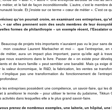
 métier, et le fait de façon inconditionnelle. L’autre, c’est le membre d
unauté locale. Et j’insiste sur ce terme « cœur de métier ». C’est ce qui
écisez qu’on pourrait croire, en examinant ces entreprises, qu’ell
pie, « car elles prennent soin des seuls membres de leur écosys
velles formes de philanthropie – un exemple récent, l’Escalator c
ie. Beaucoup de projets très importants n’auraient pas vu le jour sans 
s – mon coauteur Laurent Marbacher et moi – que l’entreprise, en 
de métier, aura un impact plus important, parce qu’elle agit à trave
 que nous examinons dans le livre. Passer de « on existe pour dével
ients et de leurs famille » peut sembler une banalité. Mais ça exige d
la valeur économique, le R&D, la fabrication, les ventes se transfo
se n’implique pas une transformation du fonctionnement de l’entrepri
n profondeur.
e les entreprises possèdent une compétence, un savoir-faire, qui les d
 met à améliorer le monde – pour utiliser le terme du judaïsme, Tikku
s activités dans lesquelles elle a le plus grand savoir-faire.
ain, vous prenez de nombreux exemples, une laiterie, un hôpital, u