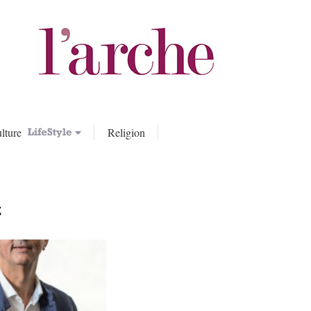
lture
Religion
z