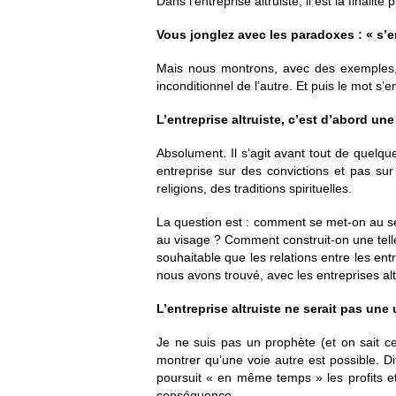
Dans l’entreprise altruiste, il est la finali
Vous jonglez avec les paradoxes : « s’e
Mais nous montrons, avec des exemples, 
inconditionnel de l’autre. Et puis le mot s’
L’entreprise altruiste, c’est d’abord u
Absolument. Il s’agit avant tout de quelqu
entreprise sur des convictions et pas s
religions, des traditions spirituelles.
La question est : comment se met-on au se
au visage ? Comment construit-on une tell
souhaitable que les relations entre les ent
nous avons trouvé, avec les entreprises altr
L’entreprise altruiste ne serait pas une 
Je ne suis pas un prophète (et on sait ce 
montrer qu’une voie autre est possible. D
poursuit « en même temps » les profits et
conséquence.