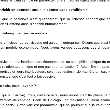
té première. Cela semble un paradoxe : une entreprise capitaliste visant le
nrichir en donnant tout », « donner sans condition »
.
que le paradoxe n’est qu’apparent, que la richesse économique es
enrichir entend aussi s’enrichir humainement.
ne philosophie, pas un modèle.
es principes, de convictions qui guident l’entreprise. Disons que c’es
ur un modèle économique. Nous avons vu que beaucoup des dirigeant
rvice de ses interlocuteurs économiques, au sens philosophique du mot
e relation authentique et non pas une transaction ? Adam Smith, dans
reprises et leurs interlocuteurs soient conduites « de manière amicale »
uistes, que c’est tout à fait possible.
utopie, mais l’avenir ?
qui leur arrive), mais, dans ce livre, nous avons identifié plusieurs 
ifférente de celle de l’École de Chicago : on maximise la valeur écono
 le social. Cette voie est paradoxale, qui ne poursuit que la valeur s