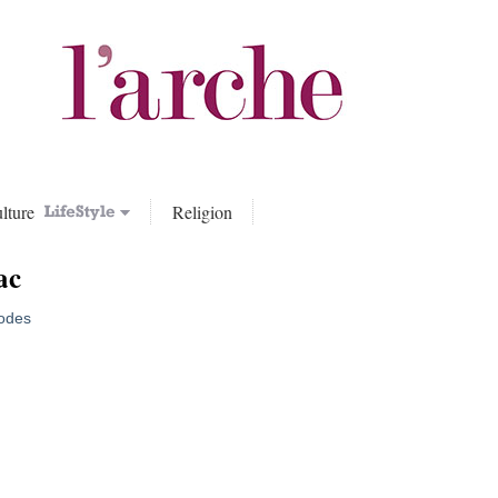
lture
Religion
ac
hodes