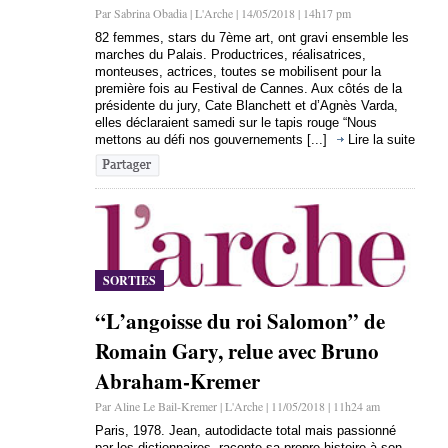
Par Sabrina Obadia | L'Arche | 14/05/2018 | 14h17 pm
82 femmes, stars du 7ème art, ont gravi ensemble les
marches du Palais. Productrices, réalisatrices,
monteuses, actrices, toutes se mobilisent pour la
première fois au Festival de Cannes. Aux côtés de la
présidente du jury, Cate Blanchett et d’Agnès Varda,
elles déclaraient samedi sur le tapis rouge “Nous
mettons au défi nos gouvernements [...]
Lire la suite
SORTIES
“L’angoisse du roi Salomon” de
Romain Gary, relue avec Bruno
Abraham-Kremer
Par Aline Le Bail-Kremer | L'Arche | 11/05/2018 | 11h24 am
Paris, 1978. Jean, autodidacte total mais passionné
par les dictionnaires, raconte sa propre histoire à son