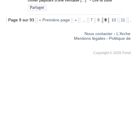
thriller palpitant d’une véritable [...]
Lire la suite
Page 9 sur 93
« Première page
«
…
7
8
9
10
11
Nous contacter
-
L'Arche 
Mentions légales
-
Politique de
Copyright © 2026 Fonds 