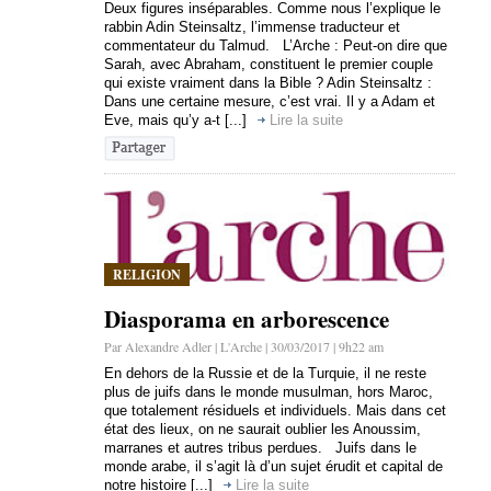
Deux figures inséparables. Comme nous l’explique le
rabbin Adin Steinsaltz, l’immense traducteur et
commentateur du Talmud. L’Arche : Peut-on dire que
Sarah, avec Abraham, constituent le premier couple
qui existe vraiment dans la Bible ? Adin Steinsaltz :
Dans une certaine mesure, c’est vrai. Il y a Adam et
Eve, mais qu’y a-t [...]
Lire la suite
RELIGION
Diasporama en arborescence
Par Alexandre Adler | L'Arche | 30/03/2017 | 9h22 am
En dehors de la Russie et de la Turquie, il ne reste
plus de juifs dans le monde musulman, hors Maroc,
que totalement résiduels et individuels. Mais dans cet
état des lieux, on ne saurait oublier les Anoussim,
marranes et autres tribus perdues. Juifs dans le
monde arabe, il s’agit là d’un sujet érudit et capital de
notre histoire [...]
Lire la suite