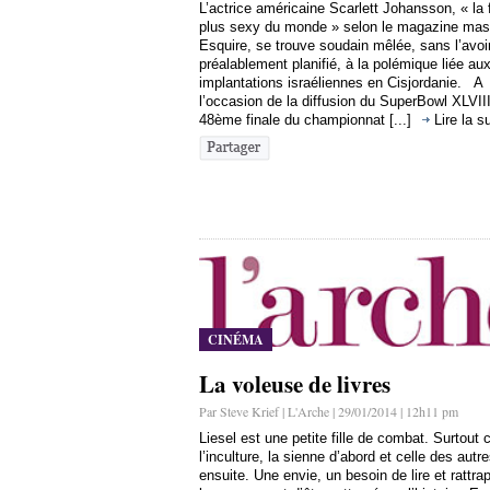
L’actrice américaine Scarlett Johansson, « la
plus sexy du monde » selon le magazine mas
Esquire, se trouve soudain mêlée, sans l’avoi
préalablement planifié, à la polémique liée au
implantations israéliennes en Cisjordanie. A
l’occasion de la diffusion du SuperBowl XLVIII
48ème finale du championnat [...]
Lire la s
CINÉMA
La voleuse de livres
Par Steve Krief | L'Arche | 29/01/2014 | 12h11 pm
Liesel est une petite fille de combat. Surtout 
l’inculture, la sienne d’abord et celle des autr
ensuite. Une envie, un besoin de lire et rattrap