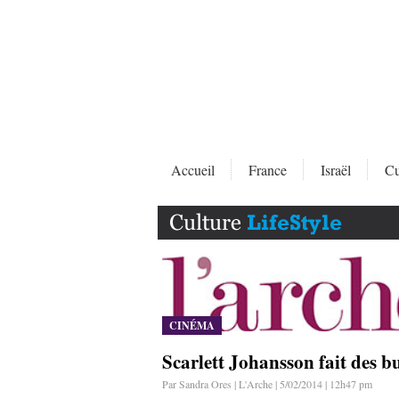
Accueil
France
Israël
Cu
CINÉMA
Scarlett Johansson fait des bu
Par Sandra Ores | L'Arche | 5/02/2014 | 12h47 pm