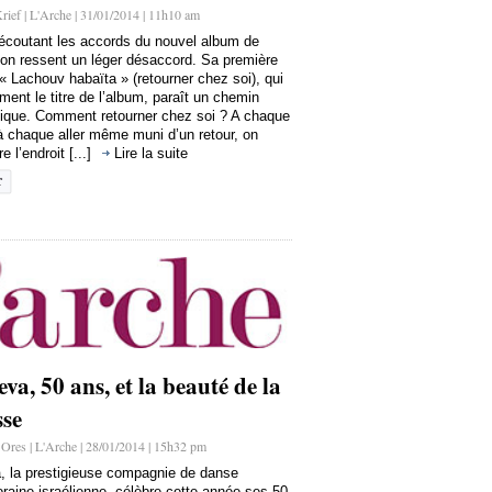
rief | L'Arche | 31/01/2014 | 11h10 am
 écoutant les accords du nouvel album de
’on ressent un léger désaccord. Sa première
 Lachouv habaïta » (retourner chez soi), qui
ment le titre de l’album, paraît un chemin
ique. Comment retourner chez soi ? A chaque
à chaque aller même muni d’un retour, on
e l’endroit [...]
Lire la suite
va, 50 ans, et la beauté de la
sse
 Ores | L'Arche | 28/01/2014 | 15h32 pm
, la prestigieuse compagnie de danse
aine israélienne, célèbre cette année ses 50