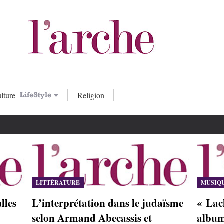
lture
Religion
LITTÉRATURE
MUSIQ
lles
L’interprétation dans le judaïsme
« Lac
selon Armand Abecassis et
album