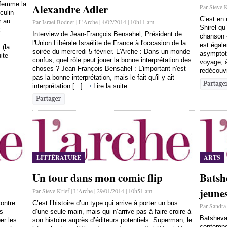
 femme la
Alexandre Adler
Par Steve K
culin
C’est en
r au
Par Israel Bodner | L'Arche | 4/02/2014 | 10h11 am
Shirel qu
x
Interview de Jean-François Bensahel, Président de
chanson «
l'Union Libérale Israélite de France à l'occasion de la
est égale
 (la
soirée du mercredi 5 février. L'Arche : Dans un monde
asymptot
uite
confus, quel rôle peut jouer la bonne interprétation des
voyage, 
choses ? Jean-François Bensahel : L'important n'est
redécouvr
pas la bonne interprétation, mais le fait qu'il y ait
interprétation [...]
Lire la suite
LITTÉRATURE
ARTS
Un tour dans mon comic flip
Batshe
jeune
Par Steve Krief | L'Arche | 29/01/2014 | 10h51 am
contre
C’est l’histoire d’un type qui arrive à porter un bus
Par Sandra
es
d’une seule main, mais qui n’arrive pas à faire croire à
Batsheva
er les
son histoire auprès d’éditeurs potentiels. Superman, le
contempor