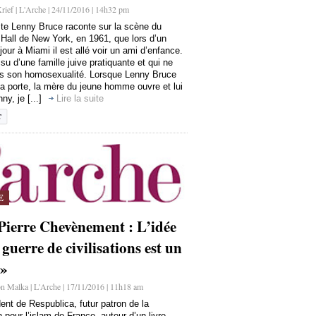
rief | L'Arche | 24/11/2016 | 14h32 pm
ste Lenny Bruce raconte sur la scène du
Hall de New York, en 1961, que lors d’un
jour à Miami il est allé voir un ami d’enfance.
su d’une famille juive pratiquante et qui ne
s son homosexualité. Lorsque Lenny Bruce
la porte, la mère du jeune homme ouvre et lui
nny, je [...]
Lire la suite
E
Pierre Chevènement : L’idée
guerre de civilisations est un
 »
n Malka | L'Arche | 17/11/2016 | 11h18 am
ent de Respublica, futur patron de la
 pour l’islam de France, auteur d’un livre