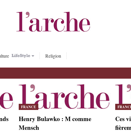
lture
Religion
FRANCE
FRANC
ands
Henry Bulawko : M comme
Ces vi
Mensch
fière