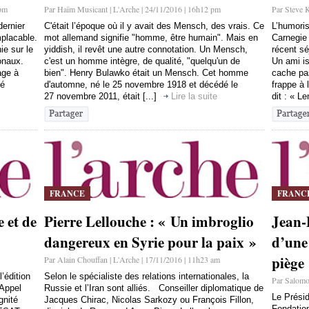
 pm
Par Haïm Musicant | L'Arche | 24/11/2016 | 16h12 pm
Par Steve K
ernier
C'était l’époque où il y avait des Mensch, des vrais. Ce
L’humori
mplacable.
mot allemand signifie "homme, être humain". Mais en
Carnegie 
ie sur le
yiddish, il revêt une autre connotation. Un Mensch,
récent sé
ionaux.
c'est un homme intègre, de qualité, "quelqu'un de
Un ami is
age à
bien". Henry Bulawko était un Mensch. Cet homme
cache pa
té
d'automne, né le 25 novembre 1918 et décédé le
frappe à 
27 novembre 2011, était [...]
Lire la suite
dit : « Le
FRANCE
FRANC
 et de
Pierre Lellouche : « Un imbroglio
Jean-
dangereux en Syrie pour la paix »
d’une 
piège
Par Alain Chouffan | L'Arche | 17/11/2016 | 11h23 am
’édition
Selon le spécialiste des relations internationales, la
Par Salomo
’Appel
Russie et l’Iran sont alliés. Conseiller diplomatique de
Le Présid
gnité
Jacques Chirac, Nicolas Sarkozy ou François Fillon,
Fondation