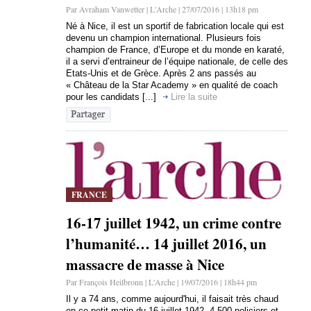
Par Avraham Vanwetter | L'Arche | 27/07/2016 | 13h18 pm
Né à Nice, il est un sportif de fabrication locale qui est
devenu un champion international. Plusieurs fois
champion de France, d’Europe et du monde en karaté,
il a servi d’entraineur de l’équipe nationale, de celle des
Etats-Unis et de Grèce. Après 2 ans passés au
« Château de la Star Academy » en qualité de coach
pour les candidats [...]
Lire la suite
FRANCE
16-17 juillet 1942, un crime contre
l’humanité… 14 juillet 2016, un
massacre de masse à Nice
Par François Heilbronn | L'Arche | 19/07/2016 | 18h44 pm
Il y a 74 ans, comme aujourd'hui, il faisait très chaud
en ce petit matin du 16 juillet 1942. 4.500 policiers et