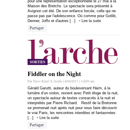
pour une représentation exceptionnelle le 27 mai à la
Maison des Bretchs. Le spectacle sera présenté à
Avignon cet été. De son enfance forcée, celle qui ne
passe pas par l'adolescence. Où comme pour Gotlib,
Denner, Joffo et d'autres [...]
Lire la suite
SORTIES
Fiddler on the Night
Par Steve Krief | L'Arche | 4/04/2017 | 11h50 am
Gérald Garutti, auteur du bouleversant Haïm, à la
lumière d’un violon, revient avec Petit éloge de la nuit,
un spectacle autour de textes consacrés à la nuit et
interprétés par Pierre Richard. Restif de la Bretonne
se promenait nuit après nuit pour nous faire découvrir
le vrai Paris, les rencontres interdites et fantasmées
[...]
Lire la suite