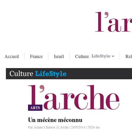
Accueil
France
Israël
Culture
Rel
ARTS
Un mécène méconnu
Par Ariane Charton | L'Arche | 2/05/2014 | 7h26 am