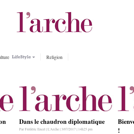
lture
Religion
éon
Dans le chaudron diplomatique
Bienv
!
Par Frédéric Encel | L'Arche | 3/07/2017 | 14h25 pm