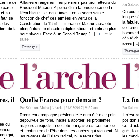
centre de
Affaires étrangères : les premiers pas prometteurs du
Par Salomo
ce parce
Président Macron. A peine élu à la présidence de la
On peut m
 et au
République – et donc investi de la sacro-sainte
longue sé
 faut se
fonction de chef des armées en vertu de la
la fabule
ue des
Constitution de 1958 – Emmanuel Macron aura été
de l’émer
ent de la
plongé dans le chaudron diplomatique, et cela au plus
homme don
haut niveau. Face à un Donald Trump [...]
Lire la
dénué de 
suite
idées [...
es, il
Quelle France pour demain ?
La fin
Par Salomon Malka | L'Arche | 31/03/2017 | 9h32 am
Par Salomo
Rarement campagne présidentielle aura été à ce point
Il n’est 
dépourvue de fond, inapte à aborder les problèmes
position 
née du
majeurs auxquels la société française est confrontée
Ce, d’au
honneur
et continuera de l’être dans les années qui viennent. Ni
gué. Tous
man qui,
les ravages de l’islam radical, ni le retour des
les candi