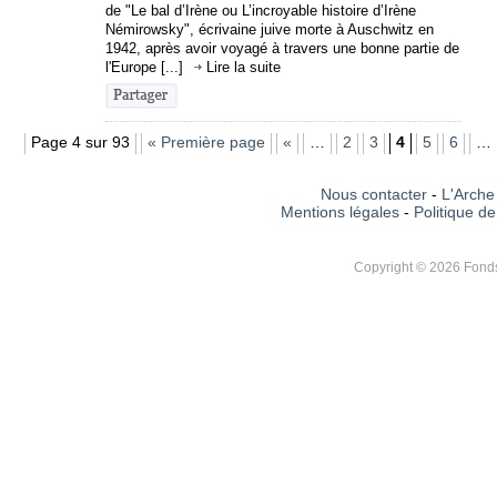
de "Le bal d’Irène ou L’incroyable histoire d’Irène
Némirowsky", écrivaine juive morte à Auschwitz en
1942, après avoir voyagé à travers une bonne partie de
l'Europe [...]
Lire la suite
Page 4 sur 93
« Première page
«
…
2
3
4
5
6
…
Nous contacter
-
L'Arche 
Mentions légales
-
Politique de
Copyright © 2026 Fonds 