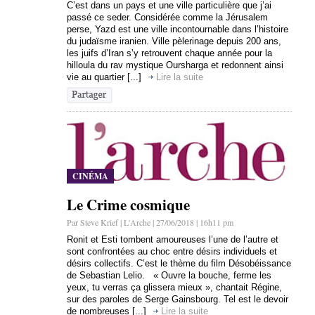
C’est dans un pays et une ville particulière que j’ai
passé ce seder. Considérée comme la Jérusalem
perse, Yazd est une ville incontournable dans l’histoire
du judaïsme iranien. Ville pèlerinage depuis 200 ans,
les juifs d’Iran s’y retrouvent chaque année pour la
hilloula du rav mystique Oursharga et redonnent ainsi
vie au quartier [...]
Lire la suite
CINÉMA
Le Crime cosmique
Par Steve Krief | L'Arche | 27/06/2018 | 16h11 pm
Ronit et Esti tombent amoureuses l’une de l’autre et
sont confrontées au choc entre désirs individuels et
désirs collectifs. C’est le thème du film Désobéissance
de Sebastian Lelio. « Ouvre la bouche, ferme les
yeux, tu verras ça glissera mieux », chantait Régine,
sur des paroles de Serge Gainsbourg. Tel est le devoir
de nombreuses [...]
Lire la suite