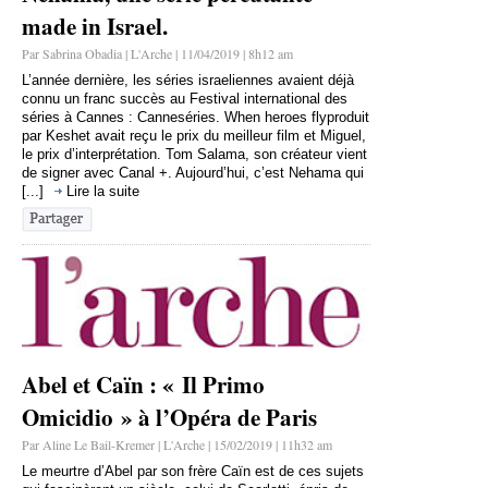
made in Israel.
Par Sabrina Obadia | L'Arche | 11/04/2019 | 8h12 am
L’année dernière, les séries israeliennes avaient déjà
connu un franc succès au Festival international des
séries à Cannes : Canneséries. When heroes flyproduit
par Keshet avait reçu le prix du meilleur film et Miguel,
le prix d’interprétation. Tom Salama, son créateur vient
de signer avec Canal +. Aujourd’hui, c’est Nehama qui
[...]
Lire la suite
Abel et Caïn : « Il Primo
Omicidio » à l’Opéra de Paris
Par Aline Le Bail-Kremer | L'Arche | 15/02/2019 | 11h32 am
Le meurtre d’Abel par son frère Caïn est de ces sujets