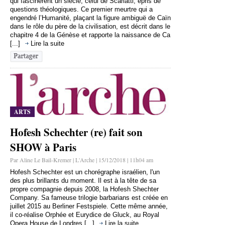
qui fascinèrent un siècle, celui de Scarlatti, épris de
questions théologiques. Ce premier meurtre qui a
engendré l’Humanité, plaçant la figure ambiguë de Caïn
dans le rôle du père de la civilisation, est décrit dans le
chapitre 4 de la Génèse et rapporte la naissance de Ca
[...]
Lire la suite
ARTS
Hofesh Schechter (re) fait son
SHOW à Paris
Par Aline Le Bail-Kremer | L'Arche | 15/12/2018 | 11h04 am
Hofesh Schechter est un chorégraphe israélien, l'un
des plus brillants du moment. Il est à la tête de sa
propre compagnie depuis 2008, la Hofesh Shechter
Company. Sa fameuse trilogie barbarians est créée en
juillet 2015 au Berliner Festspiele. Cette même année,
il co-réalise Orphée et Eurydice de Gluck, au Royal
Opera House de Londres [...]
Lire la suite