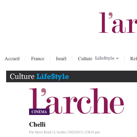
Accueil
France
Israël
Culture
Rel
CINÉMA
Chelli
Par Steve Krief | L'Arche | 3/02/2015 | 23h16 pm