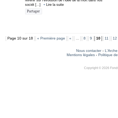
revenir sur l’évolution de l’idée de la mort dans nos
sociét [...]
Lire la suite
Page 10 sur 18
« Première page
«
…
8
9
10
11
12
Nous contacter
-
L'Arche 
Mentions légales
-
Politique de
Copyright © 2026 Fonds 