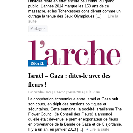
l’histoire reste en effet encore peu connu du grand
public. L’année 2014 marque les 150 ans de ce
massacre, et les Tcherkesses considèrent comme un
outrage la tenue des Jeux Olympiques [...]
Lire la
suite
ISRAËL
Israël – Gaza : dites-le avec des
fleurs !
Par Sandra Ores | L'Arche | 24/01/2014 | 10h12 am
La coopération économique entre Israël et Gaza suit
son cours, en dépit des tensions politiques et
sécuritaires. Cette semaine, la société israélienne The
Flower Council (le Conseil des Fleurs) a annoncé
qu’elle était devenue le premier exportateur de fleurs
en provenance de la Bande de Gaza et de Cisjordanie.
Il y a un an, en janvier 2013 [...]
Lire la suite