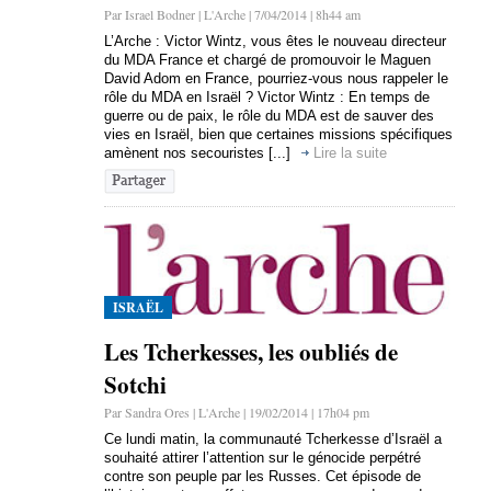
Par Israel Bodner | L'Arche | 7/04/2014 | 8h44 am
L’Arche : Victor Wintz, vous êtes le nouveau directeur
du MDA France et chargé de promouvoir le Maguen
David Adom en France, pourriez-vous nous rappeler le
rôle du MDA en Israël ? Victor Wintz : En temps de
guerre ou de paix, le rôle du MDA est de sauver des
vies en Israël, bien que certaines missions spécifiques
amènent nos secouristes [...]
Lire la suite
ISRAËL
Les Tcherkesses, les oubliés de
Sotchi
Par Sandra Ores | L'Arche | 19/02/2014 | 17h04 pm
Ce lundi matin, la communauté Tcherkesse d’Israël a
souhaité attirer l’attention sur le génocide perpétré
contre son peuple par les Russes. Cet épisode de