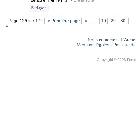
littérature. Il entre [...]
Lire la suite
Page 129 sur 179
« Première page
«
…
10
20
30
…
»
Nous contacter
-
L'Arche 
Mentions légales
-
Politique de
Copyright © 2026 Fonds 