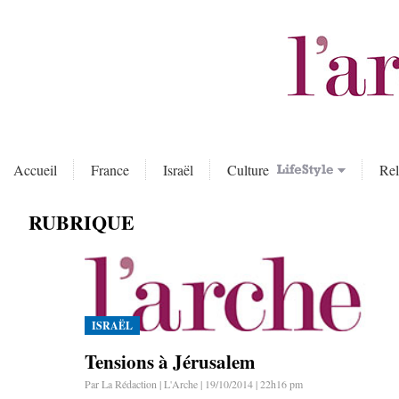
Accueil
France
Israël
Culture
Rel
RUBRIQUE
ISRAËL
Tensions à Jérusalem
Par La Rédaction | L'Arche | 19/10/2014 | 22h16 pm