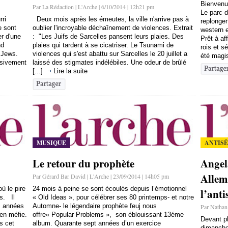
Bienvenue
Par La Rédaction | L'Arche | 6/10/2014 | 12h21 pm
Le parc d
rri
Deux mois après les émeutes, la ville n'arrive pas à
replonge
e sont
oublier l'incroyable déchaînement de violences. Extrait
western e
er d'une
: "Les Juifs de Sarcelles pansent leurs plaies. Des
Prêt à af
nd
plaies qui tardent à se cicatriser. Le Tsunami de
rois et sé
 Jews.
violences qui s'est abattu sur Sarcelles le 20 juillet a
été magis
ssivement
laissé des stigmates indélébiles. Une odeur de brûlé
[...]
Lire la suite
MUSIQUE
ANTIS
Le retour du prophète
Angel
Allem
Par Gérard Bar David | L'Arche | 23/09/2014 | 14h05 pm
ù le pire
24 mois à peine se sont écoulés depuis l’émotionnel
l’ant
us. Il
« Old Ideas », pour célébrer ses 80 printemps- et notre
es années
Automne- le légendaire prophète feuj nous
Par Nathan 
en méfie.
offre« Popular Problems », son éblouissant 13éme
Devant p
s cet
album. Quarante sept années d’un exercice
dimanche