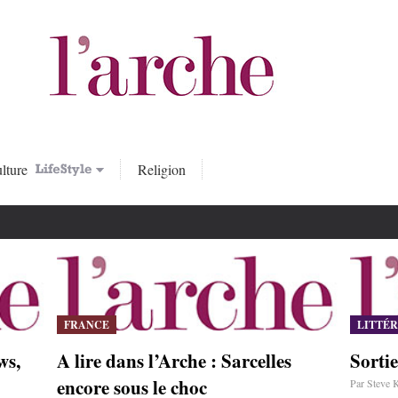
lture
Religion
FRANCE
LITTÉ
ws,
A lire dans l’Arche : Sarcelles
Sorti
encore sous le choc
Par Steve K