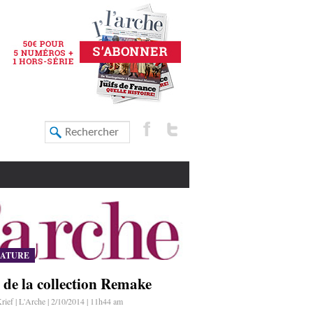
RATURE
e de la collection Remake
rief | L'Arche | 2/10/2014 | 11h44 am