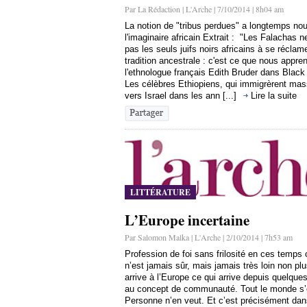
Par La Rédaction | L'Arche | 7/10/2014 | 8h04 am
La notion de "tribus perdues" a longtemps nou
l'imaginaire africain Extrait : "Les Falachas n
pas les seuls juifs noirs africains à se réclam
tradition ancestrale : c'est ce que nous appre
l'ethnologue français Edith Bruder dans Black
Les célèbres Ethiopiens, qui immigrèrent ma
vers Israel dans les ann [...]
Lire la suite
LITTÉRATURE
L’Europe incertaine
Par Salomon Malka | L'Arche | 2/10/2014 | 7h53 am
Profession de foi sans frilosité en ces temps o
n’est jamais sûr, mais jamais très loin non pl
arrive à l’Europe ce qui arrive depuis quelqu
au concept de communauté. Tout le monde s’
Personne n’en veut. Et c’est précisément dan