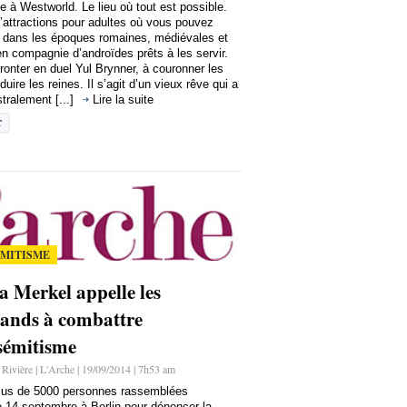
 à Westworld. Le lieu où tout est possible.
’attractions pour adultes où vous pouvez
r dans les époques romaines, médiévales et
n compagnie d’androïdes prêts à les servir.
fronter en duel Yul Brynner, à couronner les
duire les reines. Il s’agit d’un vieux rêve qui a
tralement [...]
Lire la suite
ÉMITISME
a Merkel appelle les
ands à combattre
isémitisme
Rivière | L'Arche | 19/09/2014 | 7h53 am
lus de 5000 personnes rassemblées
 14 septembre à Berlin pour dénoncer la