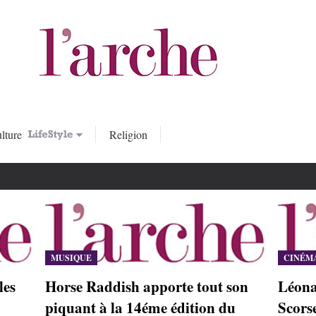
lture
Religion
MUSIQUE
CINÉM
les
Horse Raddish apporte tout son
Léona
piquant à la 14éme édition du
Scors