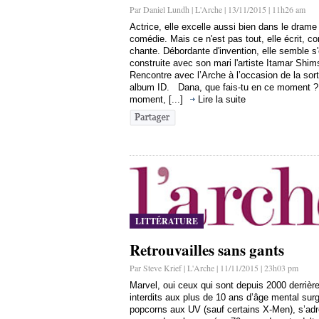
Par Daniel Lundh | L'Arche | 13/11/2015 | 11h26 am
Actrice, elle excelle aussi bien dans le drame
comédie. Mais ce n'est pas tout, elle écrit, c
chante. Débordante d'invention, elle semble s'
construite avec son mari l'artiste Itamar Shim
Rencontre avec l’Arche à l’occasion de la sor
album ID. Dana, que fais-tu en ce moment ?
moment, [...]
Lire la suite
LITTÉRATURE
Retrouvailles sans gants
Par Steve Krief | L'Arche | 11/11/2015 | 23h03 pm
Marvel, oui ceux qui sont depuis 2000 derrière
interdits aux plus de 10 ans d’âge mental sur
popcorns aux UV (sauf certains X-Men), s’adr