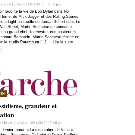
erenczi | L'Arche | 12/11/2015 | 14h53 pm
ir raconté la vie de Bob Dylan dans No
n Home, de Mick Jagger et des Rolling Stones
e a Light puis celle de Jordan Belfort dans Le
Wall Street, Martin Scorsese se consacre
ui au grand chef d'orchestre, compositeur et
Leonard Bernstein. Martin Scorsese réalise ce
ec le studio Paramount [...]
Lire la suite
ION
ssidisme, grandeur et
ration
e Mercier | L'Arche | 10/11/2015 | 15h06 pm
dernier roman « La disputation de Vilna »
 des « Presses du Châtelet ») Daniel Radford