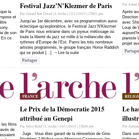
Festival Jazz’N’Klezmer de Paris
Par Adam F
 que la
Après avo
Par Gérard Bar David | L'Arche | 12/11/2015 | 22h01 pm
ompose et
Directio
Jusqu’au 1er décembre, avec sa programmation aussi
être
avec Shin
éclectique qu’exploratrice, le Festival Jazz’N’Klezmer
sony.
Loup de 
de Paris nous entraine dans un joyeux métissage où
tie de son
aujourd’h
toute la liberté du jazz se mêle à la mélancolie des
 En ce
pianiste 
rythmes d’Europe de l’Est. Parmi les très nombreux
projet av
artistes programmés, le groupe français Horse Raddish
qui se produit [...]
Lire la suite
FRANCE
RELIG
Le Prix de la Démocratie 2015
Le ha
attribué au Genepi
illust
 les films
Par Steve Krief | L'Arche | 10/11/2015 | 15h06 pm
Par Antoin
gavés de
Juge : Vous êtes garant de la réinsertion de Gino
Dans son 
essaient
Strabliggi ? Mefiez-vous Monsieur Cazeneuve, les
(éditions